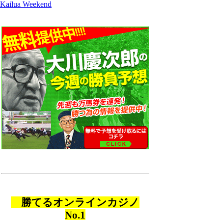
Kailua Weekend
勝てるオンラインカジノ
No.1