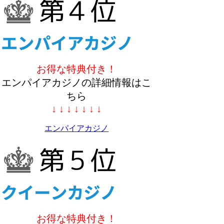
お得な特典付き！
エンパイアカジノの詳細情報はこ
ちら
↓ ↓ ↓ ↓ ↓ ↓ ↓
エンパイアカジノ
お得な特典付き！