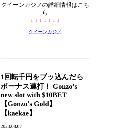
クイーンカジノの詳細情報はこち
ら
↓ ↓ ↓ ↓ ↓ ↓ ↓
クイーンカジノ
1回転千円をブッ込んだら
ボーナス連打！ Gonzo's
new slot with $10BET
【Gonzo's Gold】
【kaekae】
2023.08.07