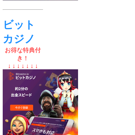
ビット
カジノ
お得な特典付
き！
↓ ↓ ↓ ↓ ↓ ↓ ↓