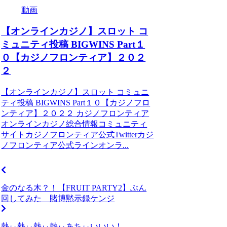
動画
【オンラインカジノ】スロット コ
ミュニティ投稿 BIGWINS Part１
０【カジノフロンティア】２０２
２
【オンラインカジノ】スロット コミュニ
ティ投稿 BIGWINS Part１０【カジノフロ
ンティア】２０２２ カジノフロンティア
オンラインカジノ総合情報コミュニティ
サイトカジノフロンティア公式Twitterカジ
ノフロンティア公式ラインオンラ...
金のなる木？！【FRUIT PARTY2】ぶん
回してみた 賭博黙示録ケンジ
熱ぃ熱ぃ熱ぃ熱ぃあちぃいいい！