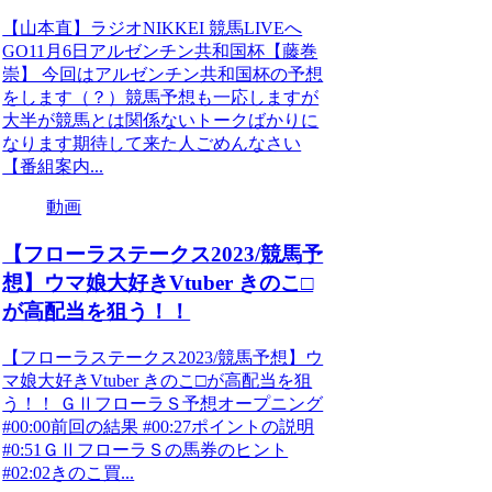
【山本直】ラジオNIKKEI 競馬LIVEへ
GO11月6日アルゼンチン共和国杯【藤巻
崇】 今回はアルゼンチン共和国杯の予想
をします（？）競馬予想も一応しますが
大半が競馬とは関係ないトークばかりに
なります期待して来た人ごめんなさい
【番組案内...
動画
【フローラステークス2023/競馬予
想】ウマ娘大好きVtuber きのこ□
が高配当を狙う！！
【フローラステークス2023/競馬予想】ウ
マ娘大好きVtuber きのこ□が高配当を狙
う！！ ＧⅡフローラＳ予想オープニング
#00:00前回の結果 #00:27ポイントの説明
#0:51ＧⅡフローラＳの馬券のヒント
#02:02きのこ買...