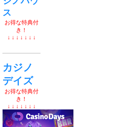
ジノハウ
ス
お得な特典付
き！
↓ ↓ ↓ ↓ ↓ ↓ ↓
カジノ
デイズ
お得な特典付
き！
↓ ↓ ↓ ↓ ↓ ↓ ↓