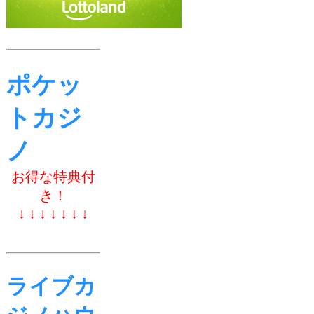
ポケッ
トカジ
ノ
お得な特典付
き！
↓ ↓ ↓ ↓ ↓ ↓ ↓
ライブカ