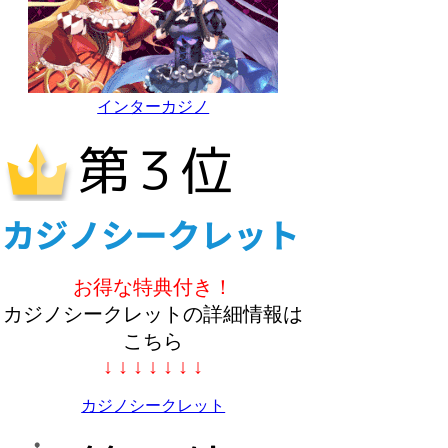
インターカジノ
お得な特典付き！
カジノシークレットの詳細情報は
こちら
↓ ↓ ↓ ↓ ↓ ↓ ↓
カジノシークレット