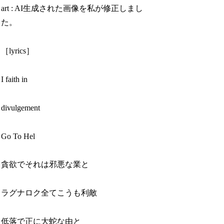
art : AI生成された画像を私が修正しまし
た。
［lyrics］
I faith in
divulgement
Go To Hel
貪欲でそれは邪悪な業と
ラグナロク全てこうも利敵
低落で正に大蛇な由と