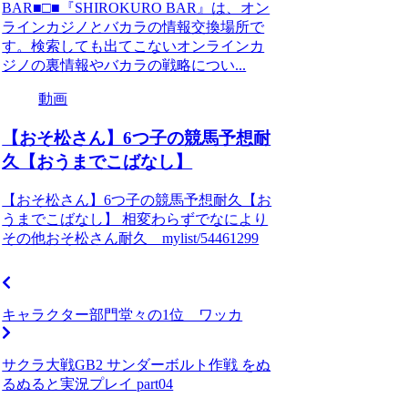
BAR■□■『SHIROKURO BAR』は、オン
ラインカジノとバカラの情報交換場所で
す。検索しても出てこないオンラインカ
ジノの裏情報やバカラの戦略につい...
動画
【おそ松さん】6つ子の競馬予想耐
久【おうまでこばなし】
【おそ松さん】6つ子の競馬予想耐久【お
うまでこばなし】 相変わらずでなにより
その他おそ松さん耐久 mylist/54461299
キャラクター部門堂々の1位 ワッカ
サクラ大戦GB2 サンダーボルト作戦 をぬ
るぬると実況プレイ part04