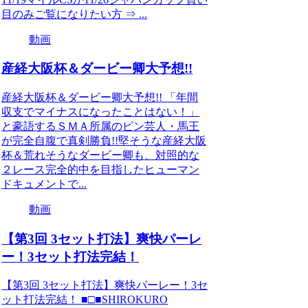
目のみご覧になりたい方 ⇒ ...
動画
産経大阪杯＆ダービー卿大予想!!
産経大阪杯＆ダービー卿大予想!! 「年間
収支でマイナスになったことはない！」
と豪語するＳＭＡ所属のピン芸人・馬王
が完全自腹で真剣勝負!!堅そうな産経大阪
杯＆荒れそうなダービー卿も、対照的な
２レース完全的中を目指したヒューマン
ドキュメントで...
動画
【第3回 3セット打法】爽快パーレ
ー！3セット打法完結！
【第3回 3セット打法】爽快パーレー！3セ
ット打法完結！ ■□■SHIROKURO