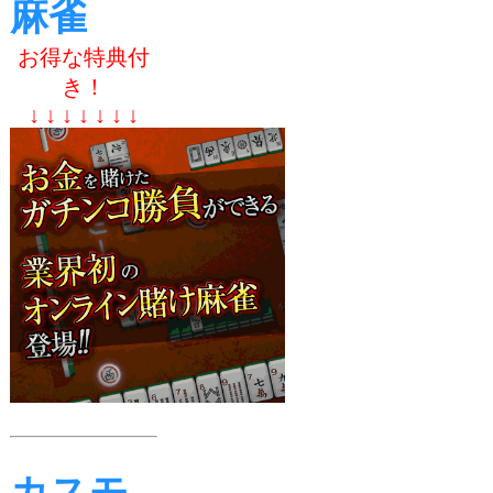
麻雀
お得な特典付
き！
↓ ↓ ↓ ↓ ↓ ↓ ↓
カスモ