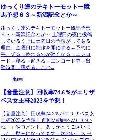
ゆっくり達のテキトーモットー競
馬予想６３～新潟記念とか～
ゆっくり達のテキトーモットー競馬予想
６３～新潟記念とか～ 土曜日の夜に投稿
しているくせに土曜日の予想がしてある
理由。金曜日に制作を開始する→予想に
手こずる→終わるのが遅くなる→エンコ
ード→寝る→起きる→エンコード中→出
勤時間→諦める。この...
動画
【音量注意】回収率74.6％がエリザ
ベス女王杯2023を予想！
【音量注意】回収率74.6％がエリザベス女
王杯2023を予想！ 前回の動画への「いい
ね！」やコメント、ありがとうございま
した！励みになってます！次のレース ⇒
11/19マイルCSか11/26ジャパンカップ買い