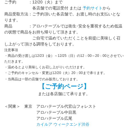
ご予約 ：12/20（火）まで
各店舗での電話受付 または
予約サイト
から
商品受取方法：ご予約頂いた各店舗で。お渡し時のお支払いとな
ります。
商品 ：アロハテーブルでは衛生･安全を重視するため低温
の状態で商品をお持ち帰りして頂きます。
ご自宅で温めていただくことを前提に美味しく召
し上がって頂ける調理をしております。
注意事項
・商品の受け渡しは12/23（金）～12/25（日）の12：00～20：00とさせてい
ただきます。
・温めるとより美味しくお召し上がりいただけます。
・ご予約のキャンセル・変更は12/20（火）20：00まで承ります。
・当商品は一部の店舗でのみ販売しております。
【ご予約ページ
】
または各店舗にて承ります。
＜関東＞ 東京 アロハテーブル代官山フォレスト
アロハテーブル中目黒
アロハテーブル広尾
カイルア ウィークエンド渋谷