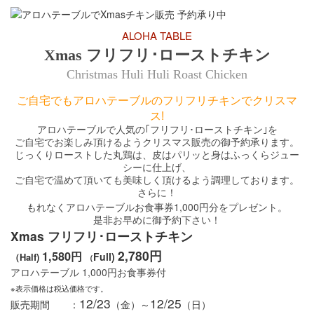
ALOHA TABLE
Xmas
フリフリ･ローストチキン
Christmas Huli Huli Roast Chicken
ご自宅でもアロハテーブルのフリフリチキンでクリスマ
ス!
アロハテーブルで人気の｢フリフリ･ローストチキン｣を
ご自宅でお楽しみ頂けるようクリスマス販売の御予約承ります。
じっくりローストした丸鶏は、皮はパリッと身はふっくらジュー
シーに仕上げ、
ご自宅で温めて頂いても美味しく頂けるよう調理しております。
さらに！
1,000
もれなくアロハテーブルお食事券
円分をプレゼント。
是非お早めに御予約下さい！
Xmas フリフリ･ローストチキン
2,780円
1,580円
Full)
（Half)
（
1,000
アロハテーブル
円
お食事券付
※表示価格は税込価格です。
12/23
12/25
販売期間 ：
（金）～
（日）