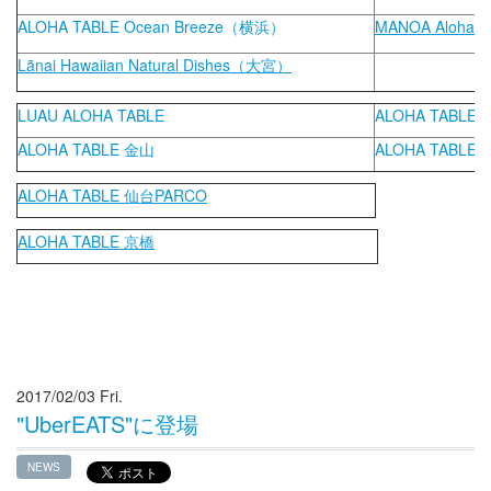
ALOHA TABLE Ocean Breeze（横浜）
MANOA Aloha
Lãnai Hawaiian Natural Dishes（⼤宮）
LUAU ALOHA TABLE
ALOHA TABLE
ALOHA TABLE 金
山
ALOHA TABLE
ALOHA TABLE 仙台PARCO
ALOHA TABLE 京橋
2017/02/03 Fri.
"UberEATS"に登場
NEWS