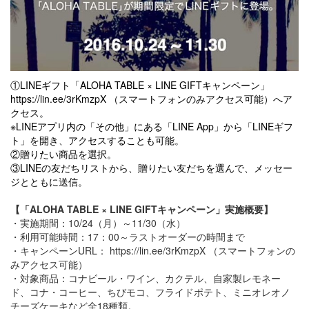
①LINEギフト「ALOHA TABLE × LINE GIFTキャンペーン」
https://lin.ee/3rKmzpX （スマートフォンのみアクセス可能）へア
クセス。
※LINEアプリ内の「その他」にある「LINE App」から「LINEギフ
ト」を開き、アクセスすることも可能。
②贈りたい商品を選択。
③LINEの友だちリストから、贈りたい友だちを選んで、メッセー
ジとともに送信。
【
「ALOHA TABLE × LINE GIFTキャンペーン」実施概要
】
・実施期間：10/24（月）～11/30（水）
・利用可能時間：17：00～ラストオーダーの時間まで
・キャンペーンURL：
https://lin.ee/3rKmzpX （スマートフォンの
みアクセス可能）
・対象商品：コナビール・ワイン、カクテル、自家製レモネー
ド、コナ・コーヒー、ちびモコ、フライドポテト、ミニオレオノ
チーズケーキなど全18種類。