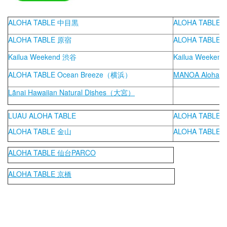
ALOHA TABLE 中目黒
ALOHA TABLE
ALOHA TABLE 原宿
ALOHA TABLE
Kailua Weekend 渋⾕
Kailua Weeke
ALOHA TABLE Ocean Breeze（横浜）
MANOA Aloha
Lãnai Hawaiian Natural Dishes（⼤宮）
LUAU ALOHA TABLE
ALOHA TABLE
ALOHA TABLE 金
山
ALOHA TABLE
ALOHA TABLE 仙台PARCO
ALOHA TABLE 京橋