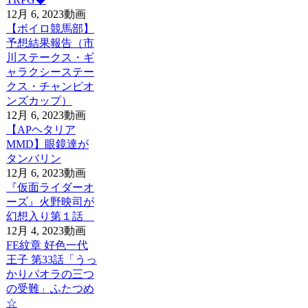
12月 6, 2023
動画
【ボイロ競馬部】
予想結果報告（市
川ステークス・ギ
ャラクシーステー
クス・チャンピオ
ンズカップ）
12月 6, 2023
動画
【APヘタリア
MMD】眼鏡達が
タンバリン
12月 6, 2023
動画
『仮面ライダーオ
ーズ』火野映司が
幻想入り第１話
12月 4, 2023
動画
FE紋章 好色一代
王子 第33話「うっ
かりパオラの三つ
の受難」ふたつめ
☆