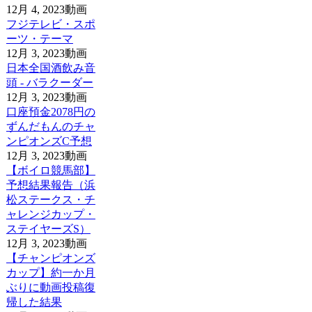
12月 4, 2023
動画
フジテレビ・スポ
ーツ・テーマ
12月 3, 2023
動画
日本全国酒飲み音
頭 - バラクーダー
12月 3, 2023
動画
口座預金2078円の
ずんだもんのチャ
ンピオンズC予想
12月 3, 2023
動画
【ボイロ競馬部】
予想結果報告（浜
松ステークス・チ
ャレンジカップ・
ステイヤーズS）
12月 3, 2023
動画
【チャンピオンズ
カップ】約一か月
ぶりに動画投稿復
帰した結果