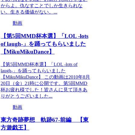
からよ。仇なすことでしか生きられな
い。生きる価値がない。...
動画
【第5回MMD杯本選】「LOL -lots
of laugh-」を踊ってもらいました
【MikuMikuDance】
【第5回MMD杯本選】「LOL -lots of
laugh-」を踊ってもらいました
【MikuMikuDance】 この動画は2010年8月
20日（金）21時に公開です。第5回MMD
杯お疲れ様でした！皆さんに見て頂きあ
りがとうございました...
動画
東方奇跡夢想 軌跡67-前編 【東
方遊戯王】