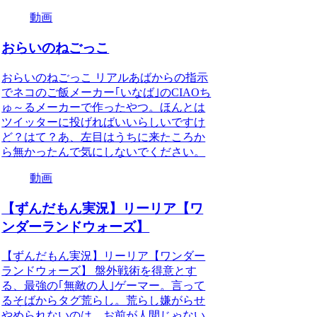
動画
おらいのねごっこ
おらいのねごっこ リアルあばからの指示
でネコのご飯メーカー｢いなば｣のCIAOち
ゅ～るメーカーで作ったやつ。ほんとは
ツイッターに投げればいいらしいですけ
ど？はて？あ、左目はうちに来たころか
ら無かったんで気にしないでください。
動画
【ずんだもん実況】リーリア【ワ
ンダーランドウォーズ】
【ずんだもん実況】リーリア【ワンダー
ランドウォーズ】 盤外戦術を得意とす
る、最強の｢無敵の人｣ゲーマー。言って
るそばからタグ荒らし。荒らし嫌がらせ
やめられないのは、お前が人間じゃない