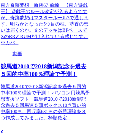
東方奇跡夢想 軌跡67-前編 【東方遊戯
王】 遊戯王のルール改定が入るようです
が、奇跡夢想はマスタールール3で通しま
す。明らかとなった5つ目の柱、萃香の想
いは届くのか。文のデッキはBFベースで
XのRRとRUMだけ入れている感じです。
※カバ...
動画
競馬道2010で2018新潟記念を過去
５回的中率100％理論で予測！
競馬道2010で2018新潟記念を過去５回的
中率100％理論で予測！ パソコン用競馬予
想支援ソフト 競馬道2010で2018新潟記
念過去５回馬連５頭ボックス10点買い的
中率100％、回収率681％の必勝理論を３
つ作成してみました。枠順確定...