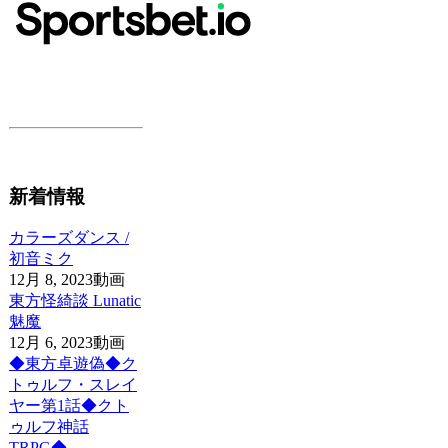
新着情報
カラーズダンス /
初音ミク
12月 8, 2023
動画
東方怪綺談 Lunatic
魅魔
12月 6, 2023
動画
◆東方卓遊偽◆ク
トゥルフ・スレイ
ヤー第1話◆クト
ゥルフ神話
TRPG◆