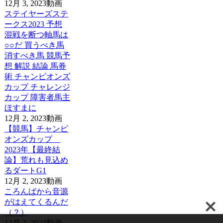
12月 3, 2023
動画
ステイヤーズステ
ークス2023 予想
混戦を断つ軸馬は
○○だ 買うべき馬
消すべき馬 競馬予
想 解説 結論 馬券
術 チャンピオンズ
カップ チャレンジ
カップ 障害者馬主
ほすまに
12月 2, 2023
動画
【競馬】チャンピ
オンズカップ
2023年【最終結
論】荒れも見込め
るダートG1
12月 2, 2023
動画
ころんばから音源
がはえてくるんだ
（？）
12月 2, 2023
動画