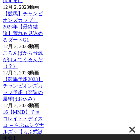
ほすまに
12月 2, 2023
動画
【競馬】チャンピ
オンズカップ
2023年【最終結
論】荒れも見込め
るダートG1
12月 2, 2023
動画
ころんばから音源
がはえてくるんだ
（？）
12月 2, 2023
動画
【競馬予想2023】
チャンピオンズカ
ップ予想（翌週の
展望はお休み）
12月 2, 2023
動画
16【MMD】チョ
コレイト・ディス
コ ～らぶ式シグナ
ルズ～【らぶ式誕
生祭】