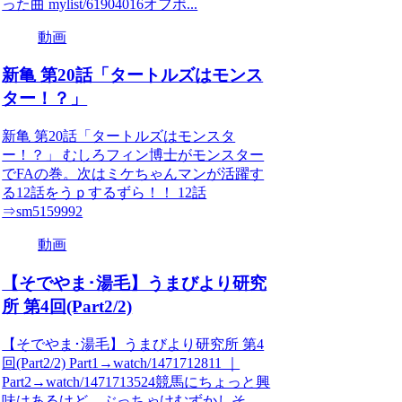
った曲 mylist/61904016オフボ...
動画
新亀 第20話「タートルズはモンス
ター！？」
新亀 第20話「タートルズはモンスタ
ー！？」 むしろフィン博士がモンスター
でFAの巻。次はミケちゃんマンが活躍す
る12話をうｐするずら！！ 12話
⇒sm5159992
動画
【そでやま･湯毛】うまびより研究
所 第4回(Part2/2)
【そでやま･湯毛】うまびより研究所 第4
回(Part2/2) Part1→watch/1471712811 ｜
Part2→watch/1471713524競馬にちょっと興
味はあるけど、ぶっちゃけむずかしそ