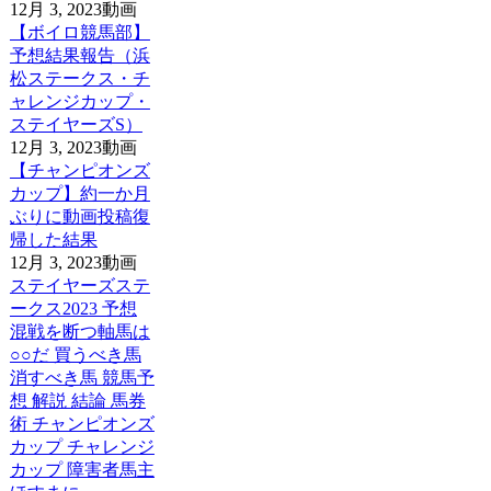
12月 3, 2023
動画
【ボイロ競馬部】
予想結果報告（浜
松ステークス・チ
ャレンジカップ・
ステイヤーズS）
12月 3, 2023
動画
【チャンピオンズ
カップ】約一か月
ぶりに動画投稿復
帰した結果
12月 3, 2023
動画
ステイヤーズステ
ークス2023 予想
混戦を断つ軸馬は
○○だ 買うべき馬
消すべき馬 競馬予
想 解説 結論 馬券
術 チャンピオンズ
カップ チャレンジ
カップ 障害者馬主