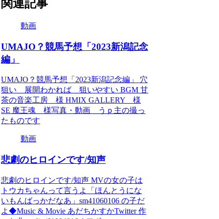
関連記事
動画
UMAJO？競馬予想「2023新潟記念
編」
UMAJO？競馬予想「2023新潟記念編」 穴
狙い 展開わかれば 狙いやすい BGM 甘
茶の音楽工房 様 HMIX GALLERY 様
SE 魔王魂 様写真・動画 うｐ主の撮っ
たものです
動画
悲劇のヒロインです/知声
悲劇のヒロインです/知声 MVの女の子は
トウカちゃんって言うよ「ほんとうにな
いもんばっかだなあ」sm41060106 の子だ
よ◆Music & Movie あだちかすかTwitter 作