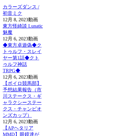
カラーズダンス /
初音ミク
12月 8, 2023
動画
東方怪綺談 Lunatic
魅魔
12月 6, 2023
動画
◆東方卓遊偽◆ク
トゥルフ・スレイ
ヤー第1話◆クト
ゥルフ神話
TRPG◆
12月 6, 2023
動画
【ボイロ競馬部】
予想結果報告（市
川ステークス・ギ
ャラクシーステー
クス・チャンピオ
ンズカップ）
12月 6, 2023
動画
【APヘタリア
MMD】眼鏡達が