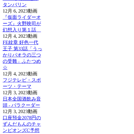
タンバリン
12月 6, 2023
動画
『仮面ライダーオ
ーズ』火野映司が
幻想入り第１話
12月 4, 2023
動画
FE紋章 好色一代
王子 第33話「うっ
かりパオラの三つ
の受難」ふたつめ
☆
12月 4, 2023
動画
フジテレビ・スポ
ーツ・テーマ
12月 3, 2023
動画
日本全国酒飲み音
頭 - バラクーダー
12月 3, 2023
動画
口座預金2078円の
ずんだもんのチャ
ンピオンズC予想