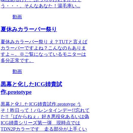
う・・・。そんなあなた！湯毛率い...
動画
夏休みカラーバー祭り
夏休みカラーバー祭り え？TUTと言えば
カラーバーですよね？こんなのもありま
すよ～。※ご覧になっているモニターは
多分正常です。
動画
黒幕と化したICG姉貴試
作.prototype
黒幕と化したICG姉貴試作.prototype う
そ！昨日って！バレンタインデー!?忘れて
た!!『ばからねぇ』好き悪役化あるいは偽
ICG姉貴シリーズ第一弾 現時点では
TDN2Pカラーです 走る部分が上手くい