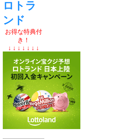
ロトラ
ンド
お得な特典付
き！
↓ ↓ ↓ ↓ ↓ ↓ ↓