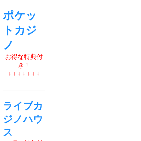
ポケッ
トカジ
ノ
お得な特典付
き！
↓ ↓ ↓ ↓ ↓ ↓ ↓
ライブカ
ジノハウ
ス