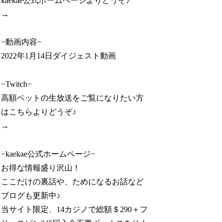
kaekae公式ホームページよりどうぞ♪
→
−動画内容−
2022年1月14日ダイジェスト動画
−Twitch−
高額ベットの生放送をご覧になりたい方
はこちらよりどうぞ♪
→
−kaekae公式ホームページ−
お得な情報盛り沢山！
ここだけの裏話や、ためになるお話など
ブログも更新中♪
当サイト限定、14カジノで総額＄290＋フ