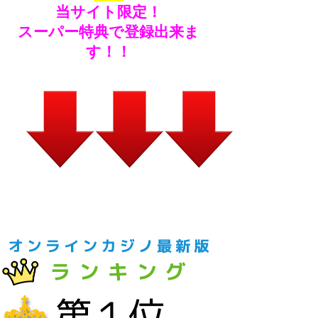
当サイト限定！
スーパー特典で登録出来ま
す！！