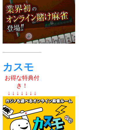
カスモ
お得な特典付
き！
↓ ↓ ↓ ↓ ↓ ↓ ↓