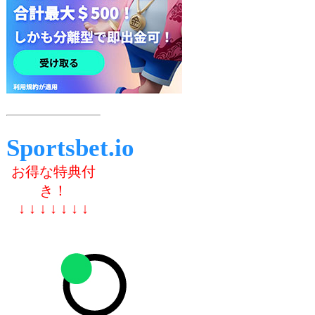
Sportsbet.io
お得な特典付
き！
↓ ↓ ↓ ↓ ↓ ↓ ↓