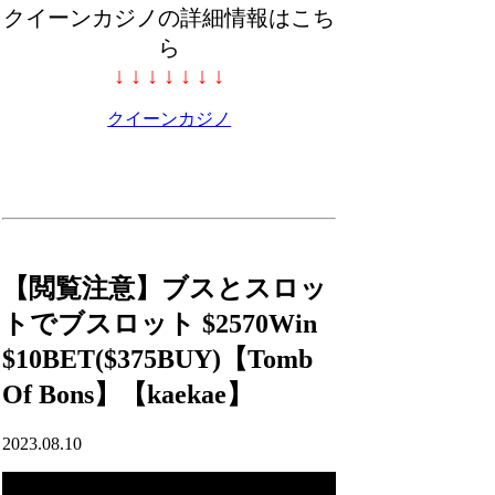
クイーンカジノの詳細情報はこち
ら
↓ ↓ ↓ ↓ ↓ ↓ ↓
クイーンカジノ
【閲覧注意】ブスとスロッ
トでブスロット $2570Win
$10BET($375BUY)【Tomb
Of Bons】【kaekae】
2023.08.10