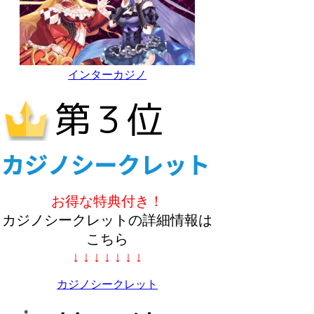
インターカジノ
お得な特典付き！
カジノシークレットの詳細情報は
こちら
↓ ↓ ↓ ↓ ↓ ↓ ↓
カジノシークレット