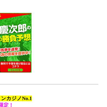
カジノNo.1
限定！