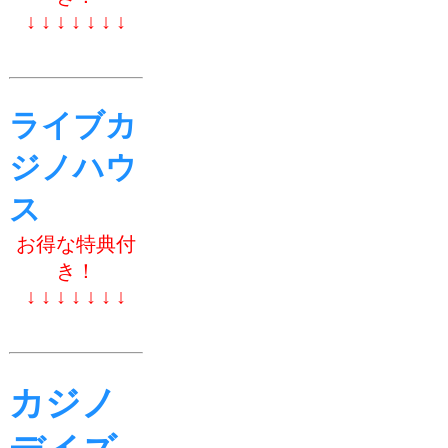
↓ ↓ ↓ ↓ ↓ ↓ ↓
ライブカ
ジノハウ
ス
お得な特典付
き！
↓ ↓ ↓ ↓ ↓ ↓ ↓
カジノ