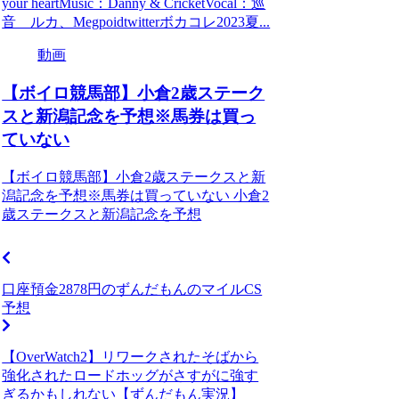
your heartMusic：Danny & CricketVocal：巡
音 ルカ、Megpoidtwitterボカコレ2023夏...
動画
【ボイロ競馬部】小倉2歳ステーク
スと新潟記念を予想※馬券は買っ
ていない
【ボイロ競馬部】小倉2歳ステークスと新
潟記念を予想※馬券は買っていない 小倉2
歳ステークスと新潟記念を予想
口座預金2878円のずんだもんのマイルCS
予想
【OverWatch2】リワークされたそばから
強化されたロードホッグがさすがに強す
ぎるかもしれない【ずんだもん実況】