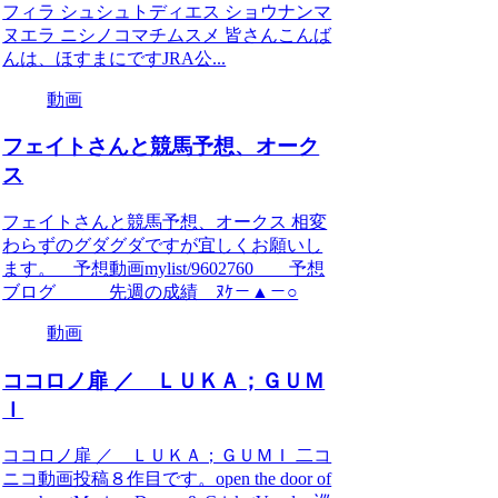
フィラ シュシュトディエス ショウナンマ
ヌエラ ニシノコマチムスメ 皆さんこんば
んは、ほすまにですJRA公...
動画
フェイトさんと競馬予想、オーク
ス
フェイトさんと競馬予想、オークス 相変
わらずのグダグダですが宜しくお願いし
ます。 予想動画mylist/9602760 予想
ブログ 先週の成績 ﾇｹ－▲－○
動画
ココロノ扉 ／ ＬＵＫＡ；ＧＵＭ
Ｉ
ココロノ扉 ／ ＬＵＫＡ；ＧＵＭＩ 二コ
ニコ動画投稿８作目です。open the door of