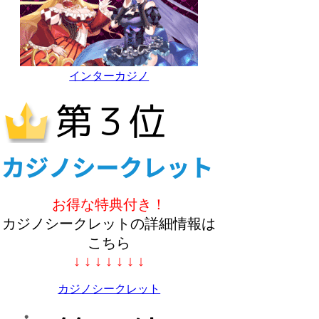
インターカジノ
お得な特典付き！
カジノシークレットの詳細情報は
こちら
↓ ↓ ↓ ↓ ↓ ↓ ↓
カジノシークレット