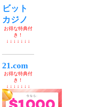
ビット
カジノ
お得な特典付
き！
↓ ↓ ↓ ↓ ↓ ↓ ↓
21.com
お得な特典付
き！
↓ ↓ ↓ ↓ ↓ ↓ ↓