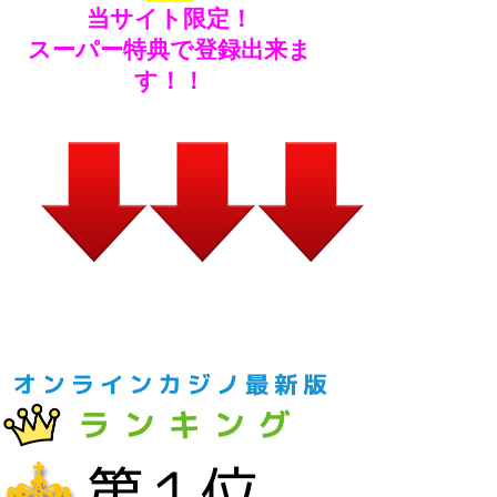
当サイト限定！
スーパー特典で登録出来ま
す！！