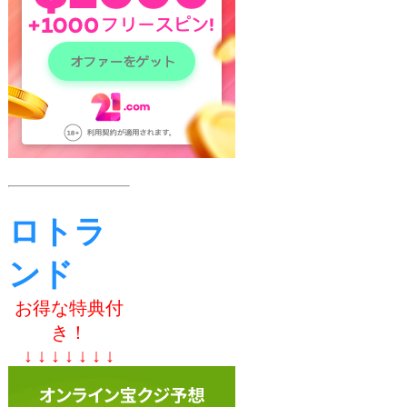
ロトラ
ンド
お得な特典付
き！
↓ ↓ ↓ ↓ ↓ ↓ ↓