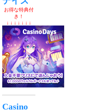
デイズ
お得な特典付
き！
↓ ↓ ↓ ↓ ↓ ↓ ↓
Casino