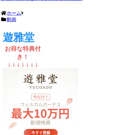
ホーム
動画
遊雅堂
お得な特典付
き！
↓ ↓ ↓ ↓ ↓ ↓ ↓