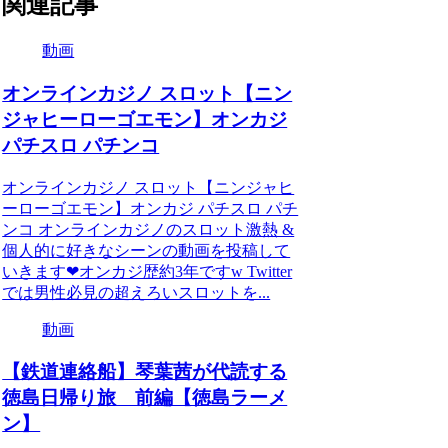
関連記事
動画
オンラインカジノ スロット【ニン
ジャヒーローゴエモン】オンカジ
パチスロ パチンコ
オンラインカジノ スロット【ニンジャヒ
ーローゴエモン】オンカジ パチスロ パチ
ンコ オンラインカジノのスロット激熱 &
個人的に好きなシーンの動画を投稿して
いきます❤オンカジ歴約3年ですw Twitter
では男性必見の超えろいスロットを...
動画
【鉄道連絡船】琴葉茜が代読する
徳島日帰り旅 前編【徳島ラーメ
ン】