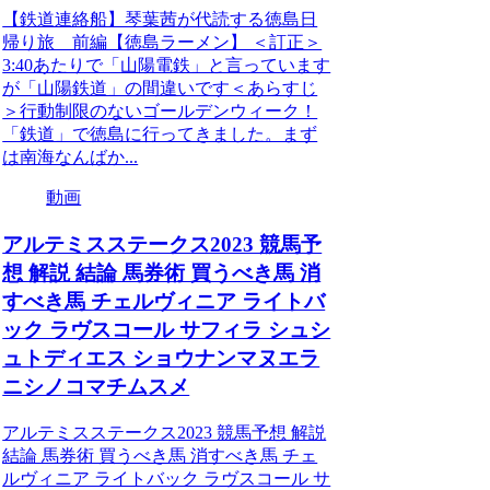
【鉄道連絡船】琴葉茜が代読する徳島日
帰り旅 前編【徳島ラーメン】 ＜訂正＞
3:40あたりで「山陽電鉄」と言っています
が「山陽鉄道」の間違いです＜あらすじ
＞行動制限のないゴールデンウィーク！
「鉄道」で徳島に行ってきました。まず
は南海なんばか...
動画
アルテミスステークス2023 競馬予
想 解説 結論 馬券術 買うべき馬 消
すべき馬 チェルヴィニア ライトバ
ック ラヴスコール サフィラ シュシ
ュトディエス ショウナンマヌエラ
ニシノコマチムスメ
アルテミスステークス2023 競馬予想 解説
結論 馬券術 買うべき馬 消すべき馬 チェ
ルヴィニア ライトバック ラヴスコール サ