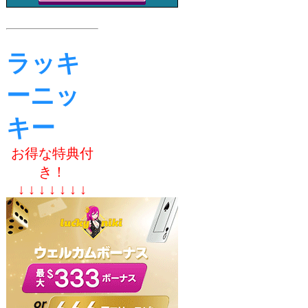
ラッキ
ーニッ
キー
お得な特典付
き！
↓ ↓ ↓ ↓ ↓ ↓ ↓