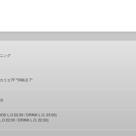
ニング
エ7F "TABLE 7"
1分
 L.O 22:30 / DRINK L.O. 23:00)
O 22:00 / DRINK L.O. 22:30)