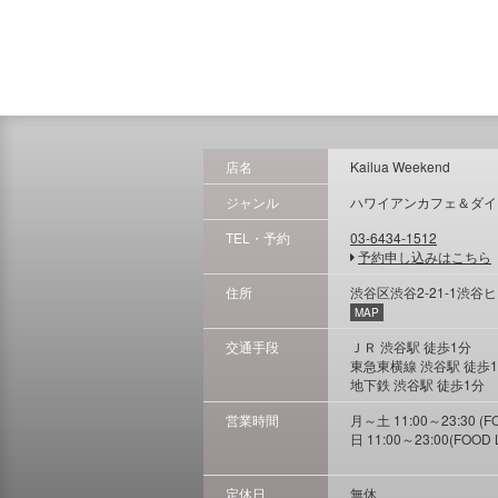
店名
Kailua Weekend
ジャンル
ハワイアンカフェ＆ダイ
TEL・予約
03-6434-1512
予約申し込みはこちら
住所
渋谷区渋谷2-21-1渋谷ヒカリ
MAP
交通手段
ＪＲ 渋谷駅 徒歩1分
東急東横線 渋谷駅 徒歩
地下鉄 渋谷駅 徒歩1分
営業時間
月～土 11:00～23:30 (FOOD
日 11:00～23:00(FOOD L.
定休日
無休