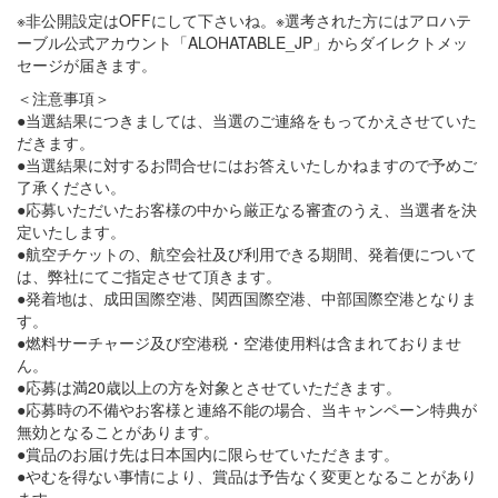
※非公開設定はOFFにして下さいね。※選考された方にはアロハテ
ーブル公式アカウント「ALOHATABLE_JP」からダイレクトメッ
セージが届きます。
＜注意事項＞
●当選結果につきましては、当選のご連絡をもってかえさせていた
だきます。
●当選結果に対するお問合せにはお答えいたしかねますので予めご
了承ください。
●応募いただいたお客様の中から厳正なる審査のうえ、当選者を決
定いたします。
●航空チケットの、航空会社及び利用できる期間、発着便について
は、弊社にてご指定させて頂きます。
●発着地は、成田国際空港、関西国際空港、中部国際空港となりま
す。
●燃料サーチャージ及び空港税・空港使用料は含まれておりませ
ん。
●応募は満20歳以上の方を対象とさせていただきます。
●応募時の不備やお客様と連絡不能の場合、当キャンペーン特典が
無効となることがあります。
●賞品のお届け先は日本国内に限らせていただきます。
●やむを得ない事情により、賞品は予告なく変更となることがあり