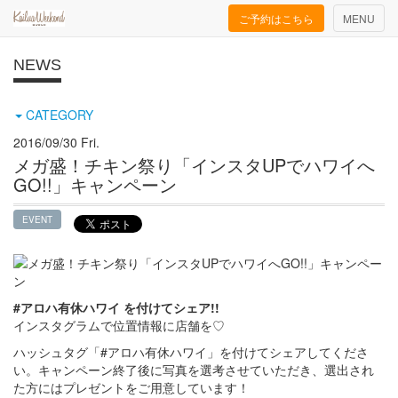
Toggle
ご予約はこちら
MENU
navigation
NEWS
CATEGORY
2016/09/30 Fri.
メガ盛！チキン祭り「インスタUPでハワイへ
GO!!」キャンペーン
EVENT
#アロハ有休ハワイ を付けてシェア!!
インスタグラムで位置情報に店舗を♡
ハッシュタグ「#アロハ有休ハワイ」を付けてシェアしてくださ
い。キャンペーン終了後に写真を選考させていただき、選出され
た方にはプレゼントをご用意しています！