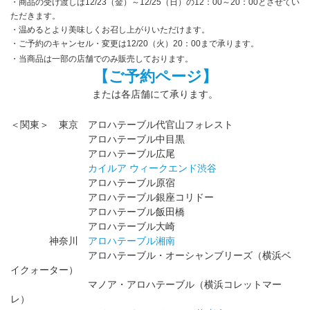
・商品の受け渡しは12/23（金）～12/25（日）の12：00～20：00とさせてい
ただきます。
・温めるとより美味しくお召し上がりいただけます。
・ご予約のキャンセル・変更は12/20（火）20：00まで承ります。
・当商品は一部の店舗でのみ販売しております。
【ご予約ページ
】
または各店舗にて承ります。
＜関東＞ 東京 アロハテーブル代官山フォレスト
アロハテーブル中目黒
アロハテーブル広尾
カイルア ウィークエンド渋谷
アロハテーブル原宿
アロハテーブル銀座コリドー
アロハテーブル飯田橋
アロハテーブル大崎
神奈川
アロハテーブル湘南
アロハテーブル・オーシャンブリーズ（横浜ベ
イクォーター）
マノア・アロハテーブル（横浜コレットマー
レ）