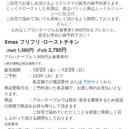
ご自宅でお楽しみ頂けるようクリスマス販売の御予約承ります。
じっくりローストした丸鶏は、皮はパリッと身はふっくらジュー
シーに仕上げ、
ご自宅で温めて頂いても美味しく頂けるよう調理しております。
さらに！
1,000
もれなくアロハテーブルお食事券
円分をプレゼント。
是非お早めに御予約下さい！
Xmas フリフリ･ローストチキン
2,780円
1,580円
Full)
（Half)
（
1,000
アロハテーブル
円
お食事券付
※表示価格は税込価格です。
12/23
12/25
販売期間 ：
（金）～
（日）
ご予約 ：12/20（火）まで
各店舗での電話受付 または
予約サイト
から
商品受取方法：ご予約頂いた各店舗で。お渡し時のお支払いとな
ります。
商品 ：アロハテーブルでは衛生･安全を重視するため低温
の状態で商品をお持ち帰りして頂きます。
ご自宅で温めていただくことを前提に美味しく召
し上がって頂ける調理をしております。
注意事項