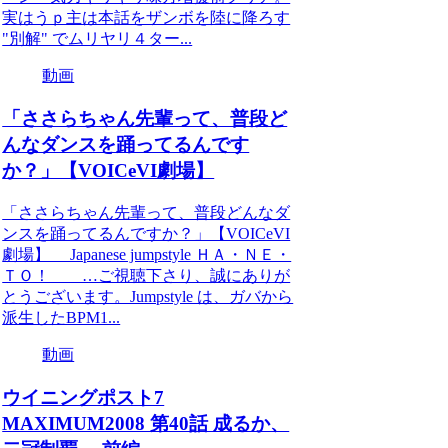
実はうｐ主は本話をザンボを陸に降ろす
"別解" でムリヤリ４ター...
動画
「ささらちゃん先輩って、普段ど
んなダンスを踊ってるんです
か？」【VOICeVI劇場】
「ささらちゃん先輩って、普段どんなダ
ンスを踊ってるんですか？」【VOICeVI
劇場】 Japanese jumpstyle ＨＡ・ＮＥ・
ＴＯ！ …ご視聴下さり、誠にありが
とうございます。Jumpstyle は、ガバから
派生したBPM1...
動画
ウイニングポスト7
MAXIMUM2008 第40話 成るか、