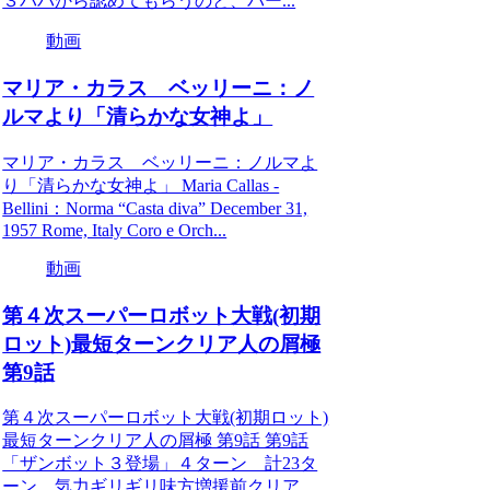
３ババから認めてもらうのと、バー...
動画
マリア・カラス ベッリーニ：ノ
ルマより「清らかな女神よ」
マリア・カラス ベッリーニ：ノルマよ
り「清らかな女神よ」 Maria Callas -
Bellini：Norma “Casta diva” December 31,
1957 Rome, Italy Coro e Orch...
動画
第４次スーパーロボット大戦(初期
ロット)最短ターンクリア人の屑極
第9話
第４次スーパーロボット大戦(初期ロット)
最短ターンクリア人の屑極 第9話 第9話
「ザンボット３登場」４ターン 計23タ
ーン 気力ギリギリ味方増援前クリア。