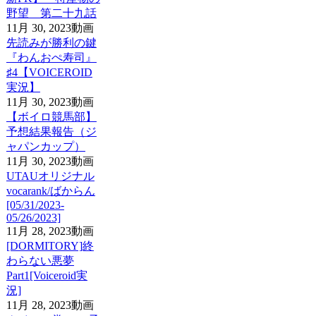
野望 第二十九話
11月 30, 2023
動画
先読みが勝利の鍵
『わんおぺ寿司』
♯4【VOICEROID
実況】
11月 30, 2023
動画
【ボイロ競馬部】
予想結果報告（ジ
ャパンカップ）
11月 30, 2023
動画
UTAUオリジナル
vocarank/ばからん
[05/31/2023-
05/26/2023]
11月 28, 2023
動画
[DORMITORY]終
わらない悪夢
Part1[Voiceroid実
況]
11月 28, 2023
動画