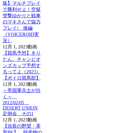
版】マルチプレイ
で勝利せよ！空挺
突撃ゆかりと戦車
のマキさんで協力
プレイ! 後編
（VOICEROID実
況）
12月 1, 2023
動画
【競馬予想】きり
たん、チャンピオ
ンズカップ予想す
るってよ（2023）
【ボイロ競馬部】
12月 1, 2023
動画
～帝国軍兵士が往
く～
2012/02/05
DESERT UNION
定例会 その1
12月 1, 2023
動画
【信長の野望・革
新PK】 特産物の