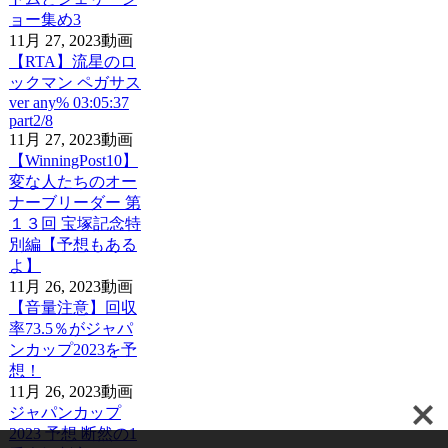
ョー集め3
11月 27, 2023
動画
【RTA】流星のロ
ックマン ペガサス
ver any% 03:05:37
part2/8
11月 27, 2023
動画
【WinningPost10】
変な人たちのオー
ナーブリーダー 第
１３回 宝塚記念特
別編【予想もある
よ】
11月 26, 2023
動画
【音量注意】回収
率73.5％がジャパ
ンカップ2023を予
想！
11月 26, 2023
動画
ジャパンカップ
2023 予想 断然の1