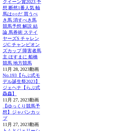
クイーン賞2023 予
想 断然1番人気 軸
馬は○○だ 買うべ
き馬 消すべき馬
競馬予想 解説 結
論 馬券術 ステイ
ヤーズS チャレン
ジC チャンピオン
ズカップ 障害者馬
主 ほすまに 船橋
競馬 地方競馬
11月 28, 2023
動画
No.193【らぶ式モ
デル誕生祭2023】
ジェヘナ【らぶ式
驫麤】
11月 27, 2023
動画
【ゆっくり競馬予
想】ジャパンカッ
プ
11月 27, 2023
動画
トムとジェリーシ