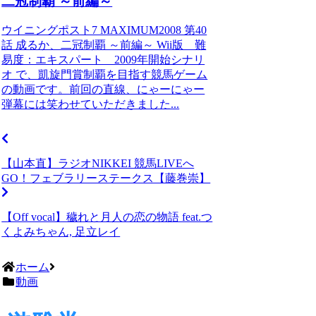
二冠制覇 ～前編～
ウイニングポスト7 MAXIMUM2008 第40
話 成るか、二冠制覇 ～前編～ Wii版 難
易度：エキスパート 2009年開始シナリ
オ で、凱旋門賞制覇を目指す競馬ゲーム
の動画です。前回の直線、にゃーにゃー
弾幕には笑わせていただきました...
【山本直】ラジオNIKKEI 競馬LIVEへ
GO！フェブラリーステークス【藤巻崇】
【Off vocal】穢れと月人の恋の物語 feat.つ
くよみちゃん, 足立レイ
ホーム
動画