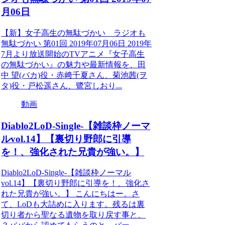
月06日
【新】女子高生の無駄づかい ラジオも
無駄づかい 第01回 2019年07月06日 2019年
7月より放送開始のTVアニメ『女子高生
の無駄づかい』の魅力や最新情報を、田
中 望(バカ)役・赤﨑千夏さん、菊池茜(ヲ
タ)役・戸松遥さん、鷺宮しおり...
動画
Diablo2LoD-Single-【雑談枠ノーマ
ルvol.14】【裏切り野郎に引導
を！、強化された兄貴が強い。】
Diablo2LoD-Single-【雑談枠ノーマル
vol.14】【裏切り野郎に引導を！、強化さ
れた兄貴が強い。】 こんにちはー。さ
て、LoDも大詰めに入ります。残るは裏
切り者から聖なる遺物を取り戻す事と、