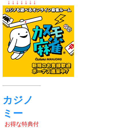
↓ ↓ ↓ ↓ ↓ ↓ ↓
カジノ
ミー
お得な特典付