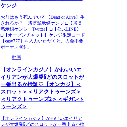
ケンジ
お前はもう死んでいる【Dead or Alive】生
きれるか？ 賭博黙示録ケンジ □【賭博
黙示録ケンジ Twitter】□【公式LINE】
□【オープンチャット】ケンジ限定コード
【easy777】を入力いただくと、入金不要
ボーナス40$...
動画
【オンラインカジノ】かわいいエ
イリアンが大爆発⁉️どのスロットが
一番出るか検証♡【オンカジ】＜
スロット＞＜リアクトゥーンズ＞
＜リアクトゥーンズ2＞＜ギガント
ゥーンズ＞
【オンラインカジノ】かわいいエイリア
ンが大爆発⁉️どのスロットが一番出るか検