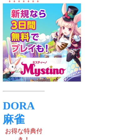
DORA
麻雀
お得な特典付
き！