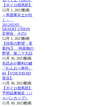
るってよ（2023）
【ボイロ競馬部】
12月 1, 2023
動画
～帝国軍兵士が往
く～
2012/02/05
DESERT UNION
定例会 その1
12月 1, 2023
動画
【信長の野望・革
新PK】 特産物の
野望 第二十九話
11月 30, 2023
動画
先読みが勝利の鍵
『わんおぺ寿司』
♯4【VOICEROID
実況】
11月 30, 2023
動画
【ボイロ競馬部】
予想結果報告（ジ
ャパンカップ）
11月 30, 2023
動画