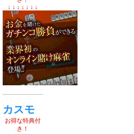
↓ ↓ ↓ ↓ ↓ ↓ ↓
カスモ
お得な特典付
き！