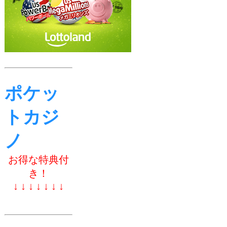
ポケッ
トカジ
ノ
お得な特典付
き！
↓ ↓ ↓ ↓ ↓ ↓ ↓