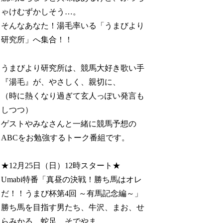
ゃけむずかしそう…。
そんなあなた！湯毛率いる「うまびより
研究所」へ集合！！
うまびより研究所は、競馬大好き歌い手
『湯毛』が、やさしく、親切に、
（時に熱くなり過ぎて玄人っぽい発言も
しつつ）
ゲストやみなさんと一緒に競馬予想の
ABCをお勉強するトーク番組です。
★12月25日（日）12時スタート★
Umabi特番「真昼の決戦！勝ち馬はオレ
だ！！うまび杯第4回 ～有馬記念編～」
勝ち馬を目指す男たち、牛沢、まお、せ
らみかる、蛇足、そでやま、