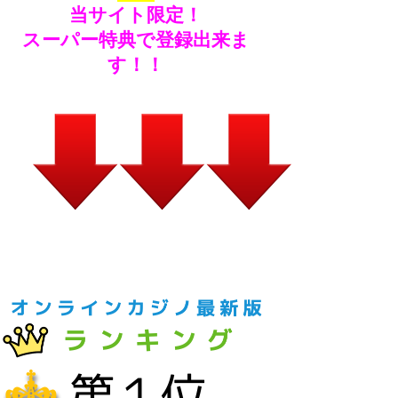
当サイト限定！
スーパー特典で登録出来ま
す！！