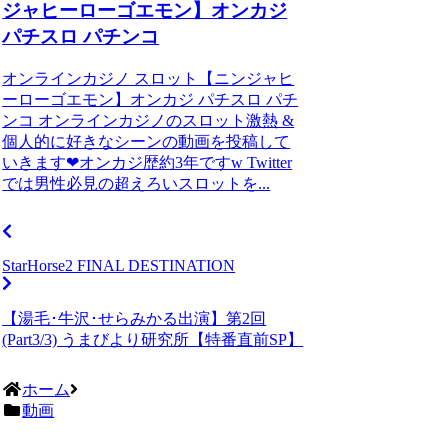
ジャヒーローゴエモン】オンカジ
パチスロ パチンコ
オンラインカジノ スロット【ニンジャヒ
ーローゴエモン】オンカジ パチスロ パチ
ンコ オンラインカジノのスロット激熱 &
個人的に好きなシーンの動画を投稿して
いきます❤オンカジ歴約3年ですw Twitter
では男性必見の超えろいスロットを...
StarHorse2 FINAL DESTINATION
【湯毛･牛沢･せらみかる出演】第2回
(Part3/3) うまびより研究所【特番直前SP】
ホーム
動画