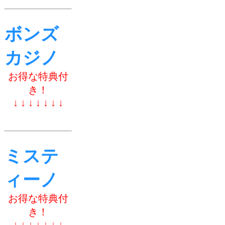
ボンズ
カジノ
お得な特典付
き！
↓ ↓ ↓ ↓ ↓ ↓ ↓
ミステ
ィーノ
お得な特典付
き！
↓ ↓ ↓ ↓ ↓ ↓ ↓