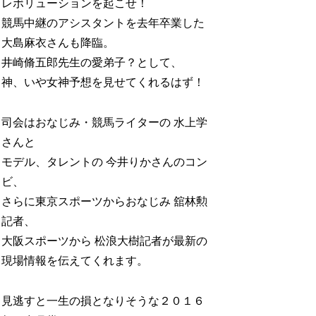
レボリューションを起こせ！
競馬中継のアシスタントを去年卒業した
大島麻衣さんも降臨。
井崎脩五郎先生の愛弟子？として、
神、いや女神予想を見せてくれるはず！
司会はおなじみ・競馬ライターの 水上学
さんと
モデル、タレントの 今井りかさんのコン
ビ、
さらに東京スポーツからおなじみ 舘林勲
記者、
大阪スポーツから 松浪大樹記者が最新の
現場情報を伝えてくれます。
見逃すと一生の損となりそうな２０１６