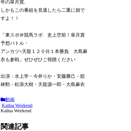
年の皐月賞、
しかもこの番組を見逃したら二重に損で
すよ！！
「東スポ＠競馬ラボ 史上空前！皐月賞
予想バトル・
アンカツ×天龍１２０分１本勝負 大島麻
衣も参戦」ぜひぜひご視聴ください
出演：水上学・今井りか・安藤勝己・舘
林勲・松浪大樹・天龍源一郎・大島麻衣
動画
Kailua Weekend
Kailua Weekend
関連記事