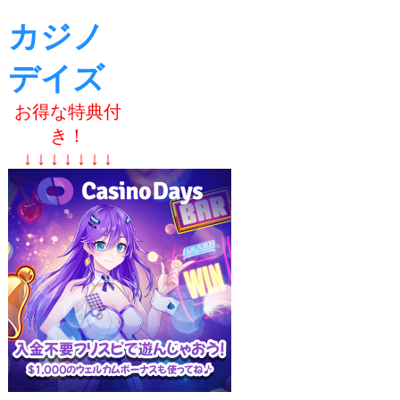
カジノ
デイズ
お得な特典付
き！
↓ ↓ ↓ ↓ ↓ ↓ ↓