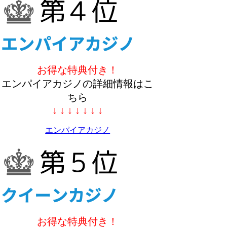
お得な特典付き！
エンパイアカジノの詳細情報はこ
ちら
↓ ↓ ↓ ↓ ↓ ↓ ↓
エンパイアカジノ
お得な特典付き！