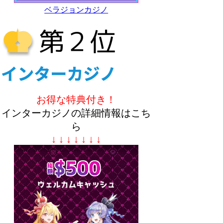
ベラジョンカジノ
お得な特典付き！
インターカジノの詳細情報はこち
ら
↓ ↓ ↓ ↓ ↓ ↓ ↓