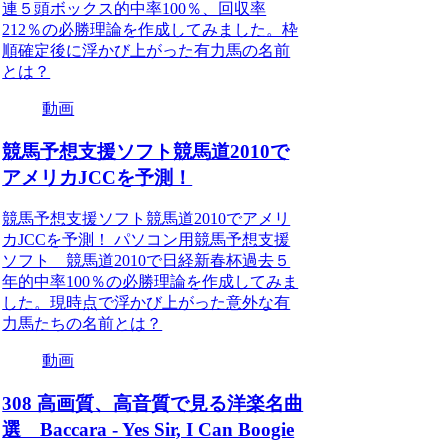
連５頭ボックス的中率100％、回収率
212％の必勝理論を作成してみました。枠
順確定後に浮かび上がった有力馬の名前
とは？
動画
競馬予想支援ソフト競馬道2010で
アメリカJCCを予測！
競馬予想支援ソフト競馬道2010でアメリ
カJCCを予測！ パソコン用競馬予想支援
ソフト 競馬道2010で日経新春杯過去５
年的中率100％の必勝理論を作成してみま
した。現時点で浮かび上がった意外な有
力馬たちの名前とは？
動画
308 高画質、高音質で見る洋楽名曲
選 Baccara - Yes Sir, I Can Boogie