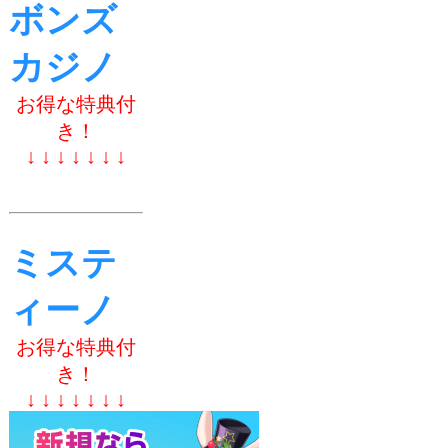
ボンズ
カジノ
お得な特典付
き！
↓ ↓ ↓ ↓ ↓ ↓ ↓
ミステ
ィーノ
お得な特典付
き！
↓ ↓ ↓ ↓ ↓ ↓ ↓