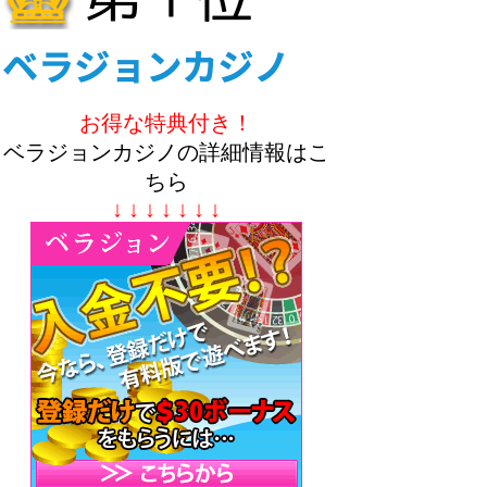
お得な特典付き！
ベラジョンカジノの詳細情報はこ
ちら
↓ ↓ ↓ ↓ ↓ ↓ ↓