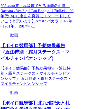
308 高画質、高音質で見る洋楽名曲選
Baccara - Yes Sir, I Can Boogie 【70年代～90
年代中心に名曲を良質にエンコードして
いこうと思います】Artist : バカラ (1977年
~1981年、1987年~...
動画
【ボイロ競馬部】予想結果報告
（近江特別・霜月ステークス・マ
イルチャンピオンシップ）
【ボイロ競馬部】予想結果報告（近江特
別・霜月ステークス・マイルチャンピオ
ンシップ） 近江特別・霜月ステークス・
マイルチャンピオンシップ
動画
【ボイロ競馬部】北九州記念と札