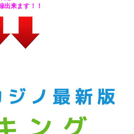
録出来ます！！