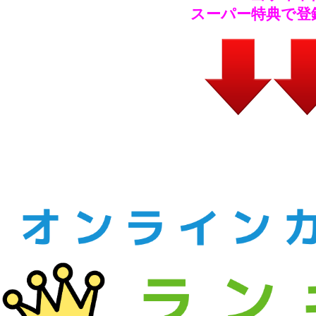
スーパー特典で登