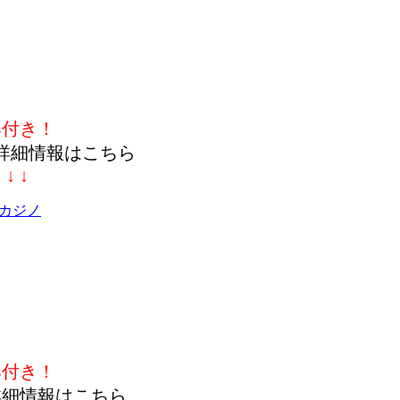
典付き！
詳細情報はこちら
↓ ↓ ↓
カジノ
典付き！
詳細情報はこちら