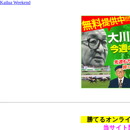
Kailua Weekend
勝てるオンライン
当サイト