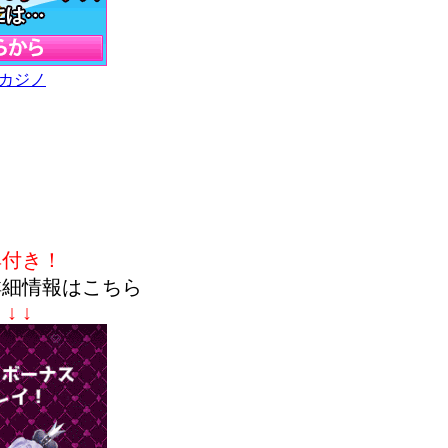
カジノ
典付き！
詳細情報はこちら
↓ ↓ ↓