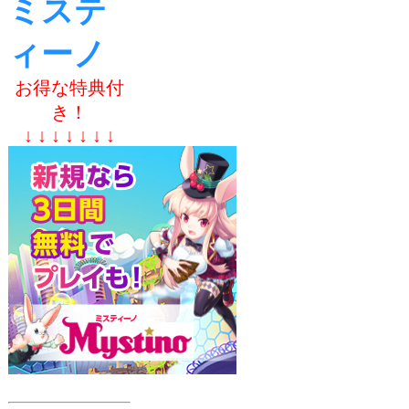
ミステ
ィーノ
お得な特典付
き！
↓ ↓ ↓ ↓ ↓ ↓ ↓