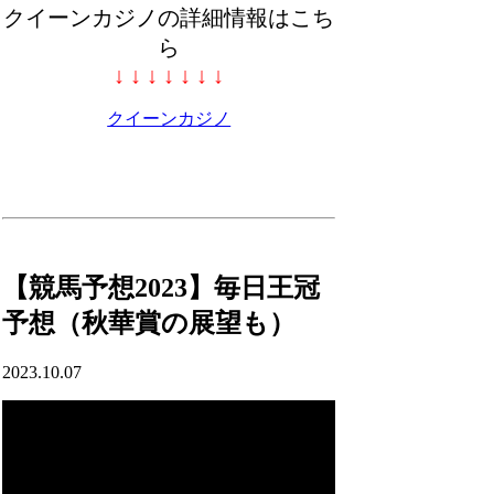
クイーンカジノの詳細情報はこち
ら
↓ ↓ ↓ ↓ ↓ ↓ ↓
クイーンカジノ
【競馬予想2023】毎日王冠
予想（秋華賞の展望も）
2023.10.07