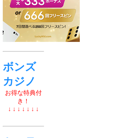
ボンズ
カジノ
お得な特典付
き！
↓ ↓ ↓ ↓ ↓ ↓ ↓