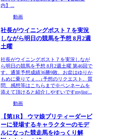
内】...
動画
社長がウイニングポスト７を実況
しながら明日の競馬を予想 8月2週
土曜
社長がウイニングポスト７を実況しなが
ら明日の競馬を予想 8月2週土曜 第46回で
す。通算予想成績36勝9敗。お盆はゆりか
もめに乗りてぇ…↓予想のリクエスト、質
問、感想等はこちらまで※ペンネームを
添えて頂けると紹介しやすいですmylist/...
動画
【第1R】 ウマ娘プリティーダービ
ーに登場するキャラクターのモデ
ルになった競走馬をゆっくり解