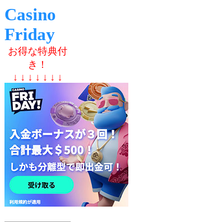
Casino
Friday
お得な特典付
き！
↓ ↓ ↓ ↓ ↓ ↓ ↓