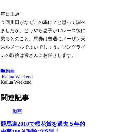
毎日王冠
今回川田がなぜこの馬に？と思って調べ
ましたが、どうやら息子が12レース後に
乗るとのこと。馬券は普通にノーザン天
栄ルメールでよいでしょう。ソングライ
ンの取捨は皆さんにお任せします。
動画
Kailua Weekend
Kailua Weekend
関連記事
動画
競馬道2010で桜花賞を過去５年的
中率100％理論で予測！