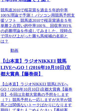
競馬道2010で桜花賞を過去５年的中率
100％理論で予測！ パソコン用競馬予想支
援ソフト 競馬道2010で桜花賞過去５年
単勝２点買い的中率100％、回収率393％
の必勝理論を作成してみました。現時点
で浮かび上がった勝ち馬候補の名前と
は？
動画
【山本直】ラジオNIKKEI 競馬
LIVEへGO！(2016年10月10日)京
都大賞典【藤巻崇】
【山本直】ラジオNIKKEI 競馬LIVEへ
GO！(2016年10月10日)京都大賞典【藤巻
崇】 今回は京都大賞典の予想をします
（？）競馬予想も一応しますが大半が競
馬とは関係ないトークばかりになります
期待して来た人ごめんなさい【番組案