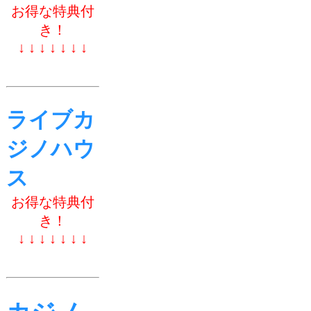
お得な特典付
き！
↓ ↓ ↓ ↓ ↓ ↓ ↓
ライブカ
ジノハウ
ス
お得な特典付
き！
↓ ↓ ↓ ↓ ↓ ↓ ↓