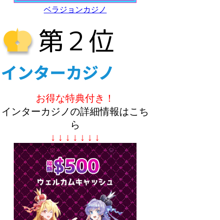
ベラジョンカジノ
お得な特典付き！
インターカジノの詳細情報はこち
ら
↓ ↓ ↓ ↓ ↓ ↓ ↓