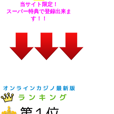
当サイト限定！
スーパー特典で登録出来ま
す！！