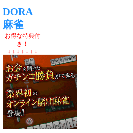
DORA
麻雀
お得な特典付
き！
↓ ↓ ↓ ↓ ↓ ↓ ↓