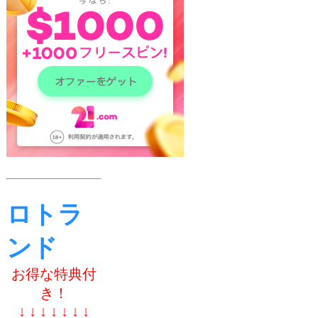
ロトラ
ンド
お得な特典付
き！
↓ ↓ ↓ ↓ ↓ ↓ ↓