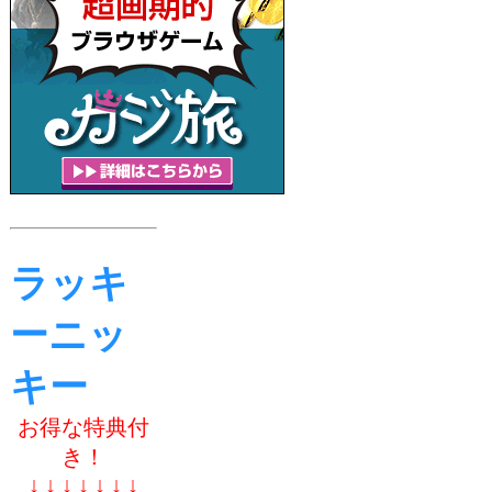
ラッキ
ーニッ
キー
お得な特典付
き！
↓ ↓ ↓ ↓ ↓ ↓ ↓