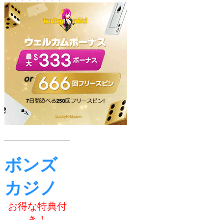
ボンズ
カジノ
お得な特典付
き！