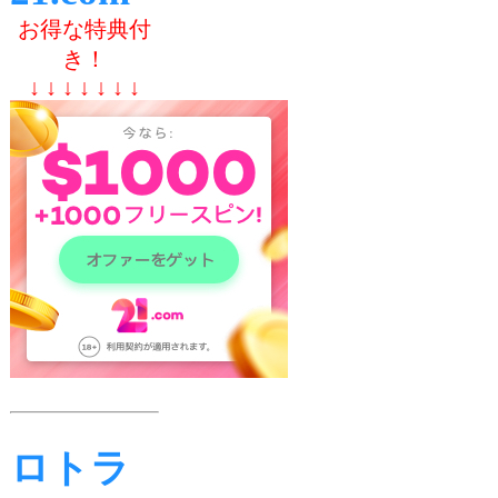
お得な特典付
き！
↓ ↓ ↓ ↓ ↓ ↓ ↓
ロトラ