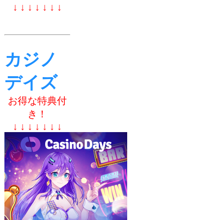
↓ ↓ ↓ ↓ ↓ ↓ ↓
カジノ
デイズ
お得な特典付
き！
↓ ↓ ↓ ↓ ↓ ↓ ↓