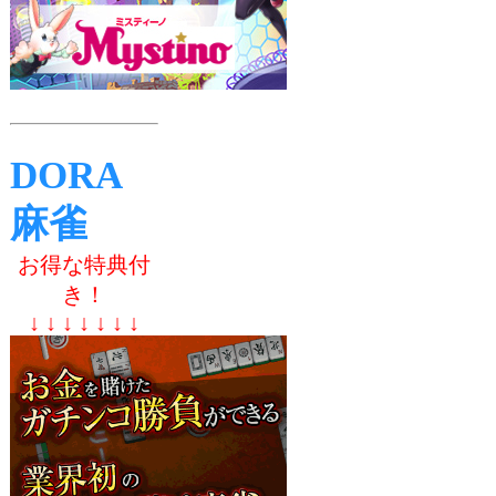
DORA
麻雀
お得な特典付
き！
↓ ↓ ↓ ↓ ↓ ↓ ↓