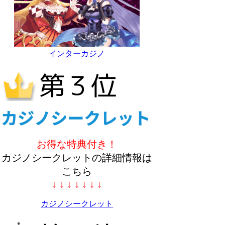
インターカジノ
お得な特典付き！
カジノシークレットの詳細情報は
こちら
↓ ↓ ↓ ↓ ↓ ↓ ↓
カジノシークレット