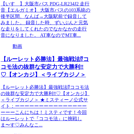
【いすゞ】大阪市バス PDG-LR234J2 走行
音【エルガミオ】 大阪市バスの103系統の
後半区間、なんば→大阪駅前で録音して
みました。 録音した時、ずいぶんと元気
な走りをしてくれたのでなかなかの走行
音になりました。 AT車なのでMT車...
動画
【ルーレット必勝法】最強戦法⁉️コ
コモ法の抜群な安定力で大勝利‼
♡【オンカジ】＜ライブカジノ＞
【ルーレット必勝法】最強戦法⁉️ココモ法
の抜群な安定力で大勝利‼♡【オンカジ】
＜ライブカジノ＞ ★ミスティーノ公式サ
イト：ーーーーーーーーーーーーーーー
ーーーこんにちは！ミスティです！今回
はルーレットで『ココモ法』に挑戦し
ま〜す♡みんなこ...