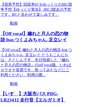
【競馬予想】回収率65％ゆっくりのJBC競
争予想【ゆっくり実況】 JBC3競走の予想
です。BCと合わせて楽しみです。
動画
【Off vocal】穢れと月人の恋の物
語 feat.つくよみちゃん, 足立レイ
【Off vocal】穢れと月人の恋の物語 feat.つ
くよみちゃん, 足立レイ どうもこんにち
は、さとしんです。先日投稿した『穢れ
と月人の恋の物語』のoff vocal版、いわば
カラオケ音源です。歌ってみたなどにご
利用ください。利用の際...
動画
【いすゞ】大阪市バス PDG-
LR234J2 走行音【エルガミオ】