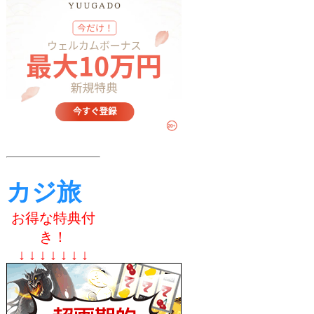
カジ旅
お得な特典付
き！
↓ ↓ ↓ ↓ ↓ ↓ ↓