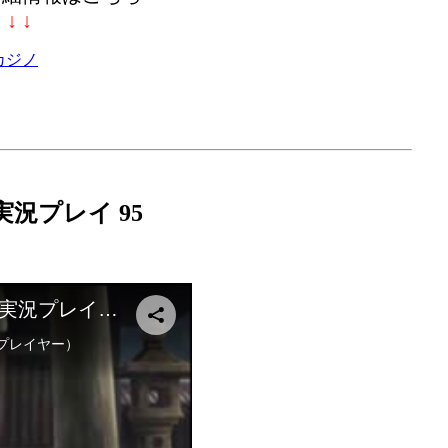
↓ ↓ ↓
カジノ
況プレイ 95