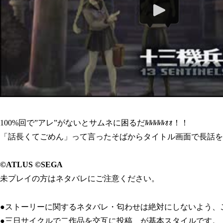
100%回で”アレ”がないとサムネに困るだﾙﾙﾙﾙﾙｫｫ！！
「話長くてごめん」って言ったそばからタイトル画面で長話を
©ATLUS ©SEGA
未プレイの方はネタバレにご注意ください。
●ストーリーに関するネタバレ・匂わせは絶対にしないよう、
●三日サイクルで二作品を交互に投稿 が基本スタイルです。