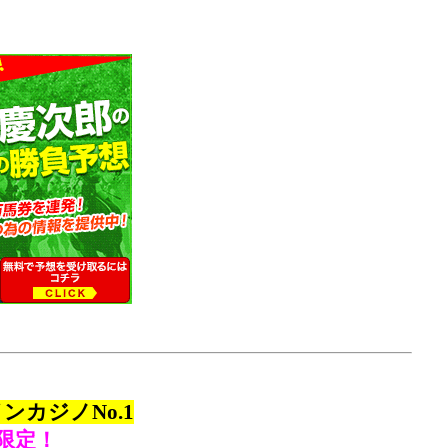
カジノNo.1
限定！