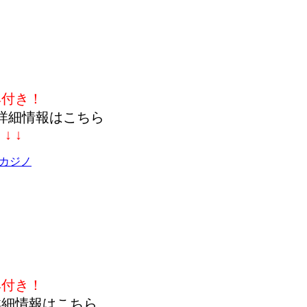
典付き！
詳細情報はこちら
↓ ↓ ↓
カジノ
典付き！
詳細情報はこちら