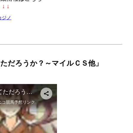
↓ ↓ ↓
カジノ
勝てただろうか？～マイルＣＳ他」