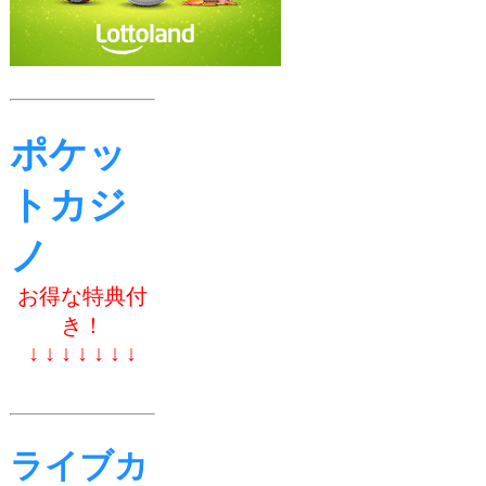
ポケッ
トカジ
ノ
お得な特典付
き！
↓ ↓ ↓ ↓ ↓ ↓ ↓
ライブカ