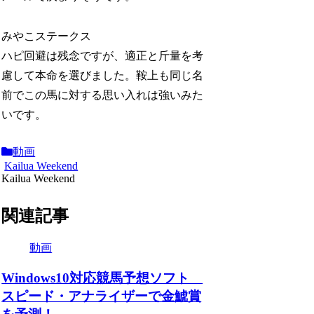
みやこステークス
ハピ回避は残念ですが、適正と斤量を考
慮して本命を選びました。鞍上も同じ名
前でこの馬に対する思い入れは強いみた
いです。
動画
Kailua Weekend
Kailua Weekend
関連記事
動画
Windows10対応競馬予想ソフト
スピード・アナライザーで金鯱賞