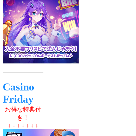
Casino
Friday
お得な特典付
き！
↓ ↓ ↓ ↓ ↓ ↓ ↓