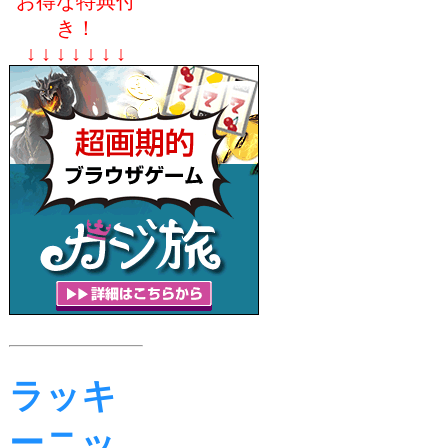
お得な特典付
き！
↓ ↓ ↓ ↓ ↓ ↓ ↓
ラッキ
ーニッ