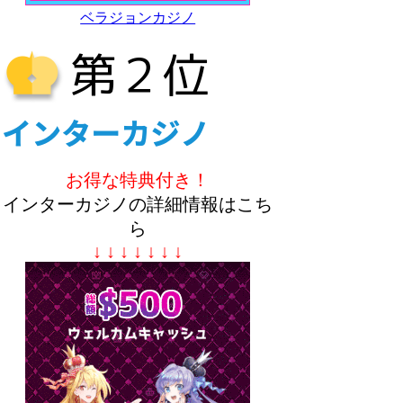
ベラジョンカジノ
お得な特典付き！
インターカジノの詳細情報はこち
ら
↓ ↓ ↓ ↓ ↓ ↓ ↓