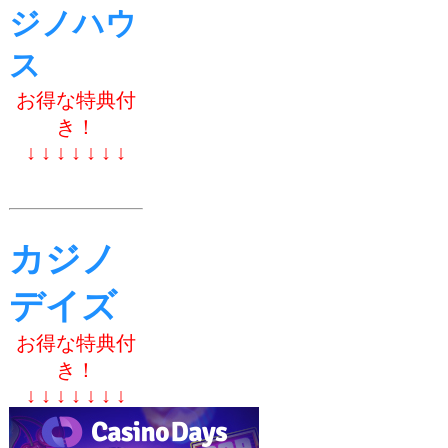
ジノハウ
ス
お得な特典付
き！
↓ ↓ ↓ ↓ ↓ ↓ ↓
カジノ
デイズ
お得な特典付
き！
↓ ↓ ↓ ↓ ↓ ↓ ↓