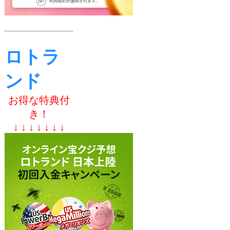
ロトラ
ンド
お得な特典付
き！
↓ ↓ ↓ ↓ ↓ ↓ ↓