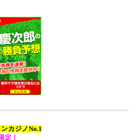
カジノNo.1
限定！