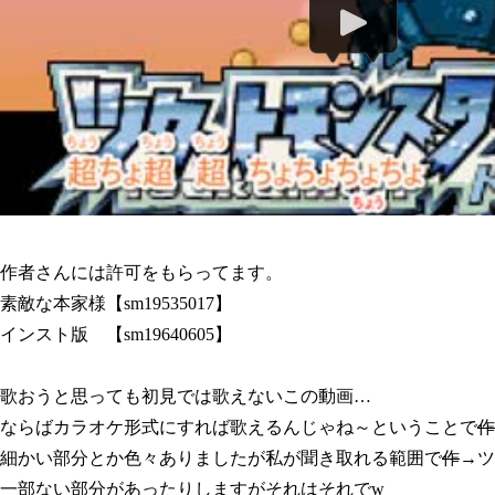
作者さんには許可をもらってます。
素敵な本家様【sm19535017】
インスト版 【sm19640605】
歌おうと思っても初見では歌えないこの動画…
ならばカラオケ形式にすれば歌えるんじゃね～ということで
作
細かい部分とか色々ありましたが私が聞き取れる範囲で
作
→ツ
一部ない部分があったりしますがそれはそれでw