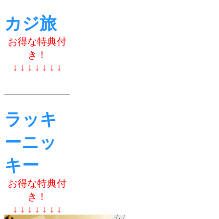
カジ旅
お得な特典付
き！
↓ ↓ ↓ ↓ ↓ ↓ ↓
ラッキ
ーニッ
キー
お得な特典付
き！
↓ ↓ ↓ ↓ ↓ ↓ ↓