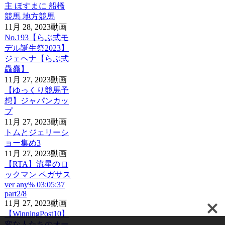
主 ほすまに 船橋
競馬 地方競馬
11月 28, 2023
動画
No.193【らぶ式モ
デル誕生祭2023】
ジェヘナ【らぶ式
驫麤】
11月 27, 2023
動画
【ゆっくり競馬予
想】ジャパンカッ
プ
11月 27, 2023
動画
トムとジェリーシ
ョー集め3
11月 27, 2023
動画
【RTA】流星のロ
ックマン ペガサス
ver any% 03:05:37
part2/8
11月 27, 2023
動画
【WinningPost10】
変な人たちのオー