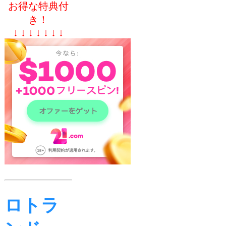
お得な特典付
き！
↓ ↓ ↓ ↓ ↓ ↓ ↓
ロトラ