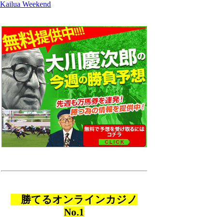
Kailua Weekend
勝てるオンラインカジノ
No.1