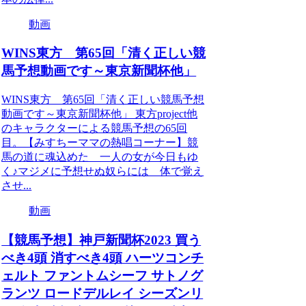
動画
WINS東方 第65回「清く正しい競
馬予想動画です～東京新聞杯他」
WINS東方 第65回「清く正しい競馬予想
動画です～東京新聞杯他」 東方project他
のキャラクターによる競馬予想の65回
目。【みすちーママの熱唱コーナー】競
馬の道に魂込めた 一人の女が今日もゆ
く♪マジメに予想せぬ奴らには 体で覚え
させ...
動画
【競馬予想】神戸新聞杯2023 買う
べき4頭 消すべき4頭 ハーツコンチ
ェルト ファントムシーフ サトノグ
ランツ ロードデルレイ シーズンリ