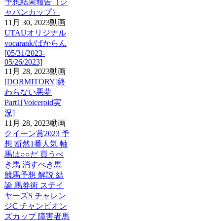
予想結果報告（ジ
ャパンカップ）
11月 30, 2023
動画
UTAUオリジナル
vocarank/ばからん
[05/31/2023-
05/26/2023]
11月 28, 2023
動画
[DORMITORY]終
わらない悪夢
Part1[Voiceroid実
況]
11月 28, 2023
動画
クイーン賞2023 予
想 断然1番人気 軸
馬は○○だ 買うべ
き馬 消すべき馬
競馬予想 解説 結
論 馬券術 ステイ
ヤーズS チャレン
ジC チャンピオン
ズカップ 障害者馬