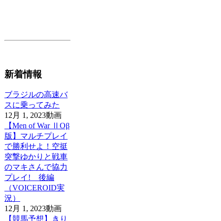
新着情報
ブラジルの高速バ
スに乗ってみた
12月 1, 2023
動画
【Men of War ⅡOβ
版】マルチプレイ
で勝利せよ！空挺
突撃ゆかりと戦車
のマキさんで協力
プレイ! 後編
（VOICEROID実
況）
12月 1, 2023
動画
【競馬予想】きり