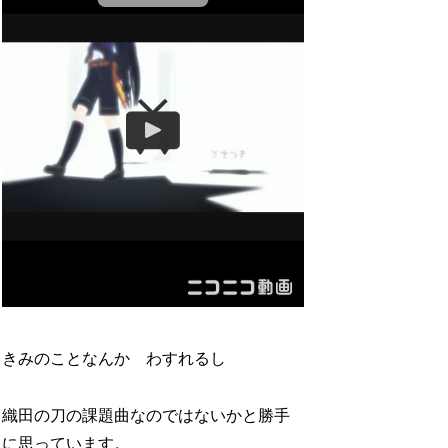
きみのことなんか わすれるし
織田の刀の課題曲なのではないかと勝手
に思っています。