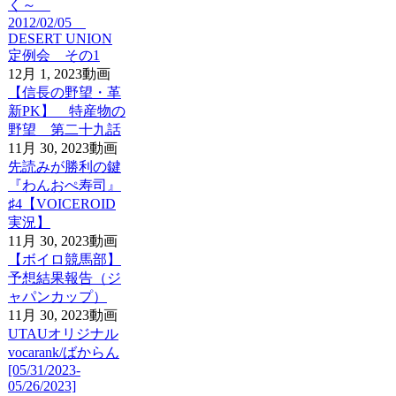
く～
2012/02/05
DESERT UNION
定例会 その1
12月 1, 2023
動画
【信長の野望・革
新PK】 特産物の
野望 第二十九話
11月 30, 2023
動画
先読みが勝利の鍵
『わんおぺ寿司』
♯4【VOICEROID
実況】
11月 30, 2023
動画
【ボイロ競馬部】
予想結果報告（ジ
ャパンカップ）
11月 30, 2023
動画
UTAUオリジナル
vocarank/ばからん
[05/31/2023-
05/26/2023]