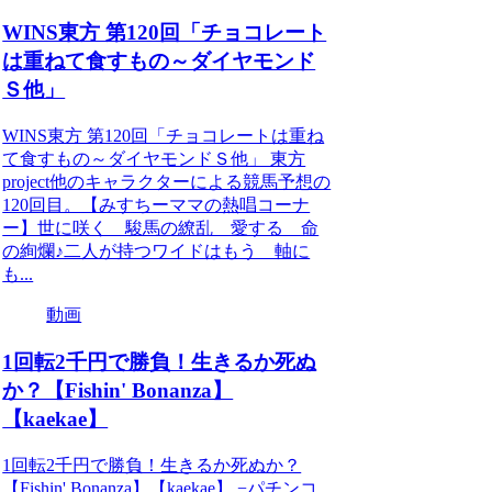
WINS東方 第120回「チョコレート
は重ねて食すもの～ダイヤモンド
Ｓ他」
WINS東方 第120回「チョコレートは重ね
て食すもの～ダイヤモンドＳ他」 東方
project他のキャラクターによる競馬予想の
120回目。【みすちーママの熱唱コーナ
ー】世に咲く 駿馬の繚乱 愛する 命
の絢爛♪二人が持つワイドはもう 軸に
も...
動画
1回転2千円で勝負！生きるか死ぬ
か？【Fishin' Bonanza】
【kaekae】
1回転2千円で勝負！生きるか死ぬか？
【Fishin' Bonanza】【kaekae】 −パチンコ