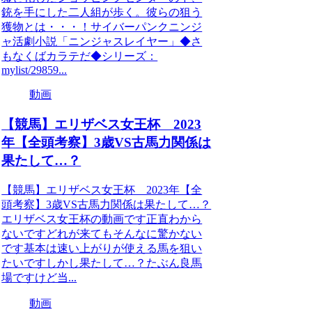
銃を手にした二人組が歩く。彼らの狙う
獲物とは・・・！サイバーパンクニンジ
ャ活劇小説「ニンジャスレイヤー」◆さ
もなくばカラテだ◆シリーズ：
mylist/29859...
動画
【競馬】エリザベス女王杯 2023
年【全頭考察】3歳VS古馬力関係は
果たして…？
【競馬】エリザベス女王杯 2023年【全
頭考察】3歳VS古馬力関係は果たして…？
エリザベス女王杯の動画です正直わから
ないですどれが来てもそんなに驚かない
です基本は速い上がりが使える馬を狙い
たいですしかし果たして…？たぶん良馬
場ですけど当...
動画