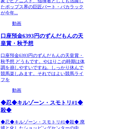
家でピアニスト、指揮者としても活躍し
たポップス界の巨匠バート・バカラック
が今年...
動画
口座預金6393円のずんだもんの天
皇賞・秋予想
口座預金6393円のずんだもんの天皇賞・
秋予想 どうもです。やはりこの時期は体
調を崩しやすいですね。しっかり休んで
競馬楽しみます。それではよい競馬ライ
フを
動画
◆忍◆キルゾーン・スモトリ#1◆
殺◆
◆忍◆キルゾーン・スモトリ#1◆殺◆ 廃
墟と化したショッピングセンターの中、