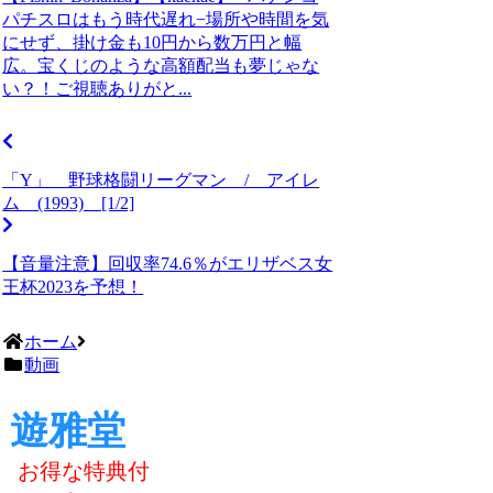
パチスロはもう時代遅れ−場所や時間を気
にせず、掛け金も10円から数万円と幅
広。宝くじのような高額配当も夢じゃな
い？！ご視聴ありがと...
「Y」 野球格闘リーグマン / アイレ
ム (1993) [1/2]
【音量注意】回収率74.6％がエリザベス女
王杯2023を予想！
ホーム
動画
遊雅堂
お得な特典付