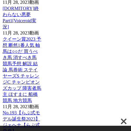
11月 28, 2023
動画
[DORMITORY]終
わらない悪夢
Part1[Voiceroid実
況]
11月 28, 2023
動画
クイーン賞2023 予
想 断然1番人気 軸
馬は○○だ 買うべ
き馬 消すべき馬
競馬予想 解説 結
論 馬券術 ステイ
ヤーズS チャレン
ジC チャンピオン
ズカップ 障害者馬
主 ほすまに 船橋
競馬 地方競馬
11月 28, 2023
動画
No.193【らぶ式モ
デル誕生祭2023】
ジェヘナ【らぶ式