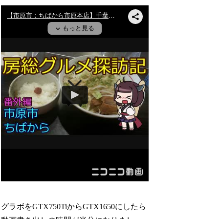
グラボをGTX750TiからGTX1650にしたら