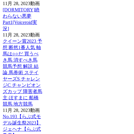
11月 28, 2023
動画
[DORMITORY]終
わらない悪夢
Part1[Voiceroid実
況]
11月 28, 2023
動画
クイーン賞2023 予
想 断然1番人気 軸
馬は○○だ 買うべ
き馬 消すべき馬
競馬予想 解説 結
論 馬券術 ステイ
ヤーズS チャレン
ジC チャンピオン
ズカップ 障害者馬
主 ほすまに 船橋
競馬 地方競馬
11月 28, 2023
動画
No.193【らぶ式モ
デル誕生祭2023】
ジェヘナ【らぶ式