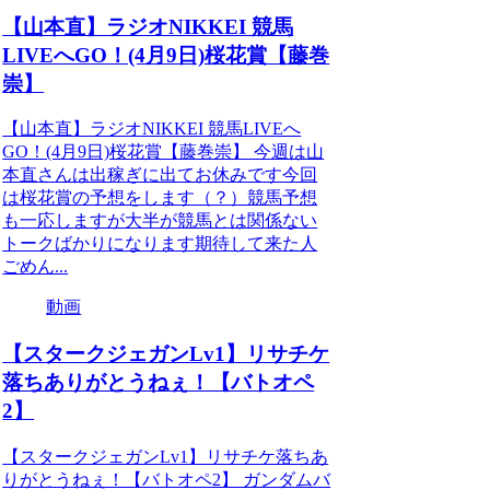
【山本直】ラジオNIKKEI 競馬
LIVEへGO！(4月9日)桜花賞【藤巻
崇】
【山本直】ラジオNIKKEI 競馬LIVEへ
GO！(4月9日)桜花賞【藤巻崇】 今週は山
本直さんは出稼ぎに出てお休みです今回
は桜花賞の予想をします（？）競馬予想
も一応しますが大半が競馬とは関係ない
トークばかりになります期待して来た人
ごめん...
動画
【スタークジェガンLv1】リサチケ
落ちありがとうねぇ！【バトオペ
2】
【スタークジェガンLv1】リサチケ落ちあ
りがとうねぇ！【バトオペ2】 ガンダムバ