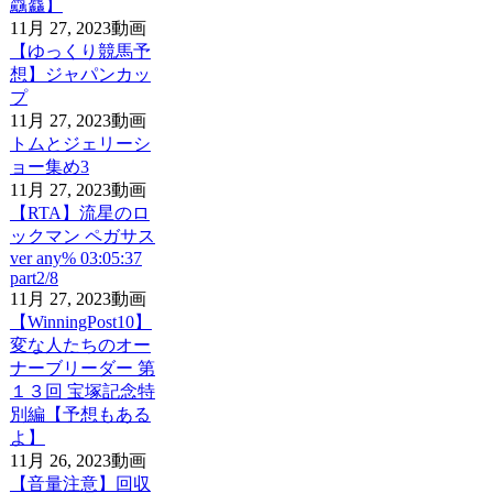
驫麤】
11月 27, 2023
動画
【ゆっくり競馬予
想】ジャパンカッ
プ
11月 27, 2023
動画
トムとジェリーシ
ョー集め3
11月 27, 2023
動画
【RTA】流星のロ
ックマン ペガサス
ver any% 03:05:37
part2/8
11月 27, 2023
動画
【WinningPost10】
変な人たちのオー
ナーブリーダー 第
１３回 宝塚記念特
別編【予想もある
よ】
11月 26, 2023
動画
【音量注意】回収