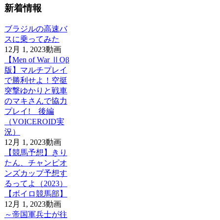
新着情報
ブラジルの高速バ
スに乗ってみた
12月 1, 2023
動画
【Men of War ⅡOβ
版】マルチプレイ
で勝利せよ！空挺
突撃ゆかりと戦車
のマキさんで協力
プレイ! 後編
（VOICEROID実
況）
12月 1, 2023
動画
【競馬予想】きり
たん、チャンピオ
ンズカップ予想す
るってよ（2023）
【ボイロ競馬部】
12月 1, 2023
動画
～帝国軍兵士が往