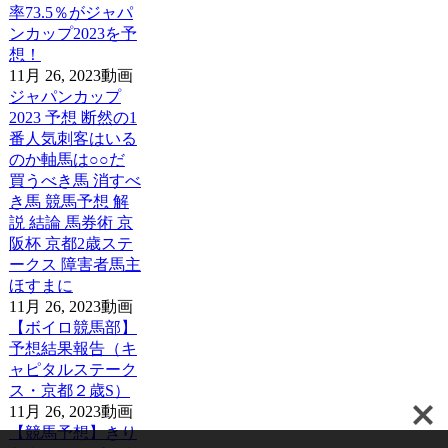
率73.5％がジャパ
ンカップ2023を予
想！
11月 26, 2023
動画
ジャパンカップ
2023 予想 断然の1
番人気刺客はいる
のか軸馬は○○だ
買うべき馬 消すべ
き馬 競馬予想 解
説 結論 馬券術 京
阪杯 京都2歳ステ
ークス 障害者馬主
ほすまに
11月 26, 2023
動画
【ボイロ競馬部】
予想結果報告（キ
ャピタルステーク
ス・京都２歳S）
11月 26, 2023
動画
【競馬予想】きり