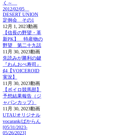
く～
2012/02/05
DESERT UNION
定例会 その1
12月 1, 2023
動画
【信長の野望・革
新PK】 特産物の
野望 第二十九話
11月 30, 2023
動画
先読みが勝利の鍵
『わんおぺ寿司』
♯4【VOICEROID
実況】
11月 30, 2023
動画
【ボイロ競馬部】
予想結果報告（ジ
ャパンカップ）
11月 30, 2023
動画
UTAUオリジナル
vocarank/ばからん
[05/31/2023-
05/26/2023]