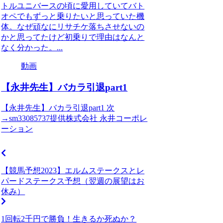
トルユニバースの頃に愛用していてバト
オペでもずっと乗りたいと思っていた機
体。なぜ頑なにリサチケ落ちさせないの
かと思ってたけど初乗りで理由はなんと
なく分かった。...
動画
【永井先生】バカラ引退part1
【永井先生】バカラ引退part1 次
→sm33085737提供株式会社 永井コーポレ
ーション
【競馬予想2023】エルムステークスとレ
パードステークス予想（翌週の展望はお
休み）
1回転2千円で勝負！生きるか死ぬか？