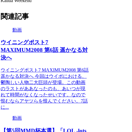
Kailua Weekend
関連記事
動画
ウイニングポスト7
MAXIMUM2008 第6話 遥かなる対
決へ
ウイニングポスト7 MAXIMUM2008 第6話
遥かなる対決へ 今回はウイポにおける、
鬱陶しい人物二大巨頭が登場。この動画
のラストがああなったのも、あいつが現
れて時間がなくなったせいです。なので
恨むならアヤツらを恨んでください。7話
に...
動画
【第5回MMD杯本選】「LOL -lots