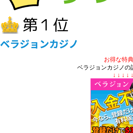
お得な特
ベラジョンカジノの
↓ ↓ ↓ ↓ 