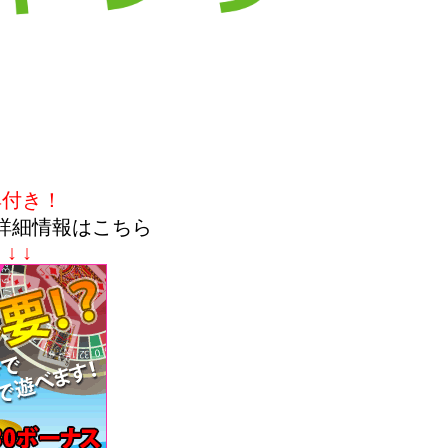
典付き！
詳細情報はこちら
↓ ↓ ↓