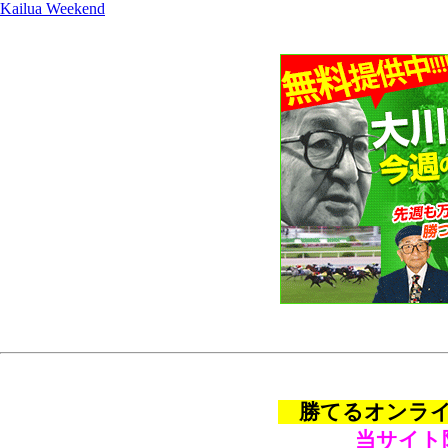
Kailua Weekend
勝てるオンライン
当サイト