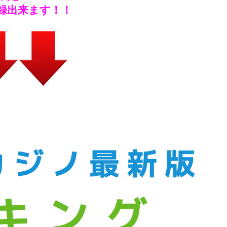
録出来ます！！