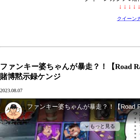
↓ ↓ ↓ ↓ 
クイーン
ファンキー婆ちゃんが暴走？！【Road 
賭博黙示録ケンジ
2023.08.07