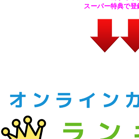
スーパー特典で登