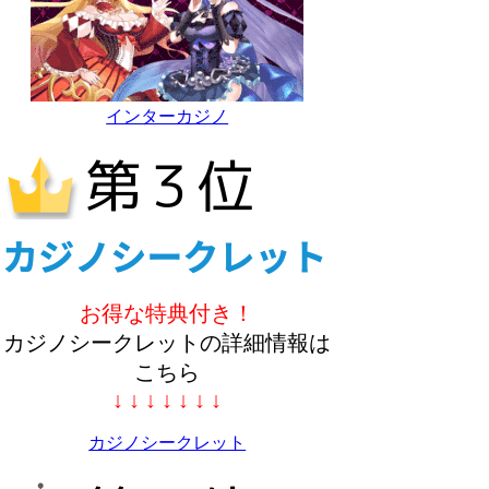
インターカジノ
お得な特典付き！
カジノシークレットの詳細情報は
こちら
↓ ↓ ↓ ↓ ↓ ↓ ↓
カジノシークレット