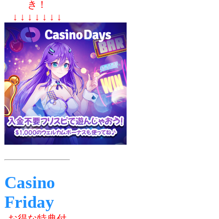
き！
↓ ↓ ↓ ↓ ↓ ↓ ↓
Casino
Friday
お得な特典付