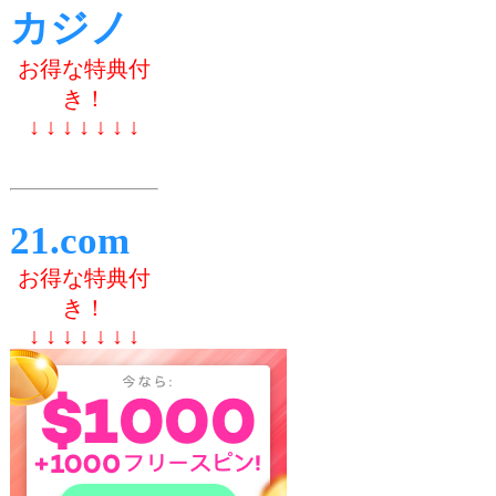
カジノ
お得な特典付
き！
↓ ↓ ↓ ↓ ↓ ↓ ↓
21.com
お得な特典付
き！
↓ ↓ ↓ ↓ ↓ ↓ ↓