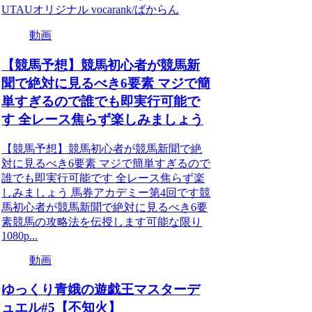
UTAUオリジナル vocarank/ばからん
動画
【競馬予想】競馬初心者が競馬新
聞で絶対に見るべき6要素 マジで簡
単すぎるので誰でも即実行可能で
す 全レース焦らず楽しみましょう
【競馬予想】競馬初心者が競馬新聞で絶
対に見るべき6要素 マジで簡単すぎるので
誰でも即実行可能です 全レース焦らず楽
しみましょう 馬券アカデミー第4回です競
馬初心者が競馬新聞で絶対に見るべき6要
素競馬の攻略法を伝授します可能な限り
1080p...
動画
ゆっくり青娥の遊戯王マスターデ
ュエル#5【不知火】