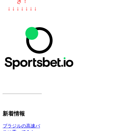
き！
↓ ↓ ↓ ↓ ↓ ↓ ↓
新着情報
ブラジルの高速バ