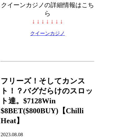
クイーンカジノの詳細情報はこち
ら
↓ ↓ ↓ ↓ ↓ ↓ ↓
クイーンカジノ
フリーズ！そしてカンス
ト！？バグだらけのスロッ
ト達。$7128Win
$8BET($800BUY)【Chilli
Heat】
2023.08.08