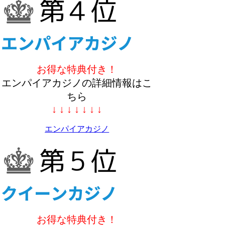
お得な特典付き！
エンパイアカジノの詳細情報はこ
ちら
↓ ↓ ↓ ↓ ↓ ↓ ↓
エンパイアカジノ
お得な特典付き！