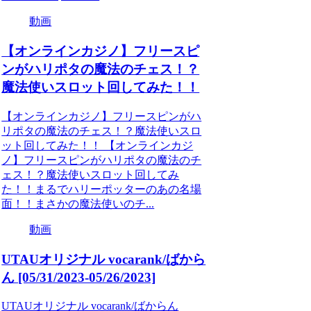
動画
【オンラインカジノ】フリースピ
ンがハリポタの魔法のチェス！？
魔法使いスロット回してみた！！
【オンラインカジノ】フリースピンがハ
リポタの魔法のチェス！？魔法使いスロ
ット回してみた！！ 【オンラインカジ
ノ】フリースピンがハリポタの魔法のチ
ェス！？魔法使いスロット回してみ
た！！まるでハリーポッターのあの名場
面！！まさかの魔法使いのチ...
動画
UTAUオリジナル vocarank/ばから
ん [05/31/2023-05/26/2023]
UTAUオリジナル vocarank/ばからん