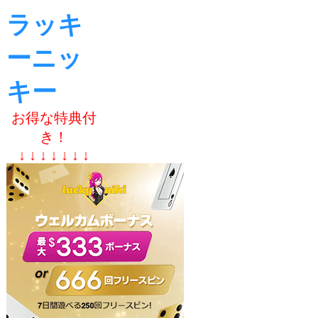
ラッキ
ーニッ
キー
お得な特典付
き！
↓ ↓ ↓ ↓ ↓ ↓ ↓