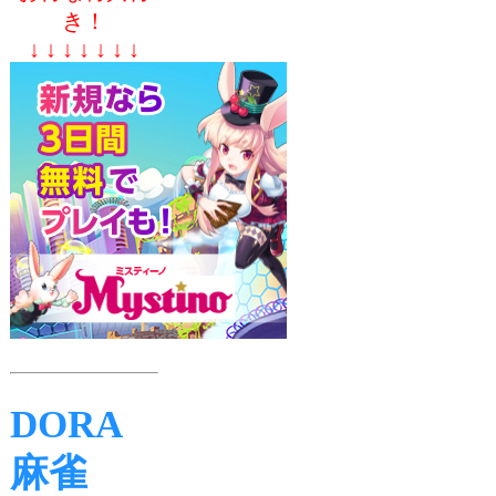
き！
↓ ↓ ↓ ↓ ↓ ↓ ↓
DORA
麻雀