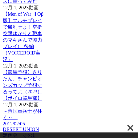
スに乗ってみた
12月 1, 2023
動画
【Men of War ⅡOβ
版】マルチプレイ
で勝利せよ！空挺
突撃ゆかりと戦車
のマキさんで協力
プレイ! 後編
（VOICEROID実
況）
12月 1, 2023
動画
【競馬予想】きり
たん、チャンピオ
ンズカップ予想す
るってよ（2023）
【ボイロ競馬部】
12月 1, 2023
動画
～帝国軍兵士が往
く～
2012/02/05
DESERT UNION
定例会 その1