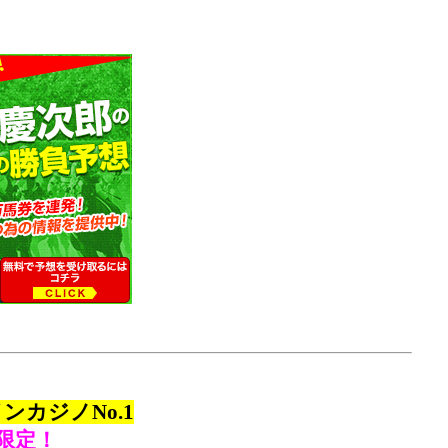
カジノNo.1
限定！