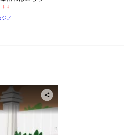
↓ ↓ ↓
カジノ