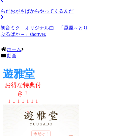
らだおがさばからやってくるんだ
初音ミク オリジナル曲 「驫麤～とり
ぷるばか～」shortver.
ホーム
動画
遊雅堂
お得な特典付
き！
↓ ↓ ↓ ↓ ↓ ↓ ↓