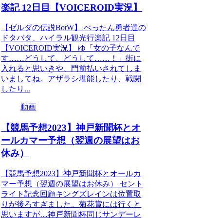
楽記 12日目【VOICEROID実況】
【ゼルダの伝説BotW】 ぺったん勇者達の
ドタバタ、ハイラル観光行楽記 12日目
【VOICEROID実況】 ゆ「女の子なんで
す……どうして、どうして……！」街に
入れると思いきや、門前払いされてしま
いましてね。アザラシ堪能したり、戦闘
したり...
動画
【競馬予想2023】神戸新聞杯とオ
ールカマー予想（翌週の展望はお
休み）
【競馬予想2023】神戸新聞杯とオールカ
マー予想（翌週の展望はお休み） セント
ライト記念回顧キングズレインは位置取
りが後ろすぎました。菊花賞には行くと
思いますが…神戸新聞杯同じサンデーレ