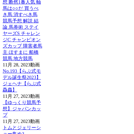
想 断然1番人気 軸
馬は○○だ 買うべ
き馬 消すべき馬
競馬予想 解説 結
論 馬券術 ステイ
ヤーズS チャレン
ジC チャンピオン
ズカップ 障害者馬
主 ほすまに 船橋
競馬 地方競馬
11月 28, 2023
動画
No.193【らぶ式モ
デル誕生祭2023】
ジェヘナ【らぶ式
驫麤】
11月 27, 2023
動画
【ゆっくり競馬予
想】ジャパンカッ
プ
11月 27, 2023
動画
トムとジェリーシ
ョー集め3