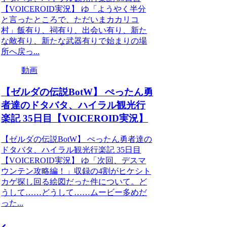
【VOICEROID実況】 ゆ「ようやく半分
と言ったところで、ただいまカカリコ
村」飯有り、祠有り、出会い有り、新た
な敵有り、新たな武器有りで始まりの場
所へ戻っ...
動画
【ゼルダの伝説BotW】 ぺったん勇
者達のドタバタ、ハイラル観光行
楽記 35日目【VOICEROID実況】
【ゼルダの伝説BotW】 ぺったん勇者達の
ドタバタ、ハイラル観光行楽記 35日目
【VOICEROID実況】 ゆ「次回、デスマ
ウンテン攻略編！」収録の4割がヒケシト
カゲ探し回る絵図だった件について。ど
うして……どうして……ムービー多めだ
った...