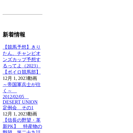
新着情報
【競馬予想】きり
たん、チャンピオ
ンズカップ予想す
るってよ（2023）
【ボイロ競馬部】
12月 1, 2023
動画
～帝国軍兵士が往
く～
2012/02/05
DESERT UNION
定例会 その1
12月 1, 2023
動画
【信長の野望・革
新PK】 特産物の
野望 第二十九話