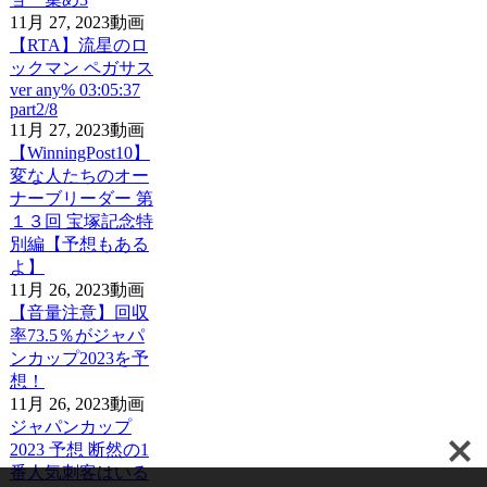
11月 27, 2023
動画
【RTA】流星のロ
ックマン ペガサス
ver any% 03:05:37
part2/8
11月 27, 2023
動画
【WinningPost10】
変な人たちのオー
ナーブリーダー 第
１３回 宝塚記念特
別編【予想もある
よ】
11月 26, 2023
動画
【音量注意】回収
率73.5％がジャパ
ンカップ2023を予
想！
11月 26, 2023
動画
ジャパンカップ
2023 予想 断然の1
番人気刺客はいる