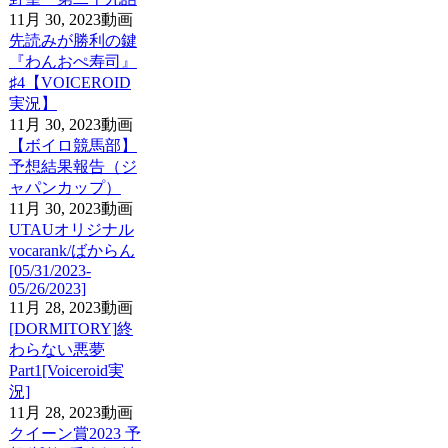
11月 30, 2023
動画
先読みが勝利の鍵
『わんおぺ寿司』
♯4【VOICEROID
実況】
11月 30, 2023
動画
【ボイロ競馬部】
予想結果報告（ジ
ャパンカップ）
11月 30, 2023
動画
UTAUオリジナル
vocarank/ばからん
[05/31/2023-
05/26/2023]
11月 28, 2023
動画
[DORMITORY]終
わらない悪夢
Part1[Voiceroid実
況]
11月 28, 2023
動画
クイーン賞2023 予