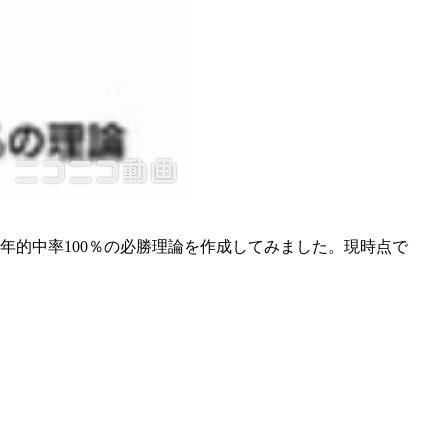
５年的中率100％の必勝理論を作成してみました。現時点で