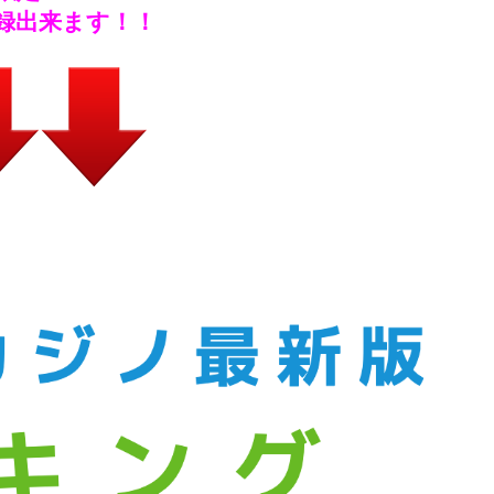
録出来ます！！