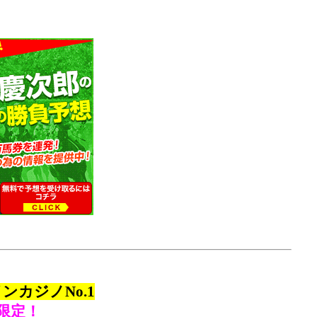
カジノNo.1
限定！