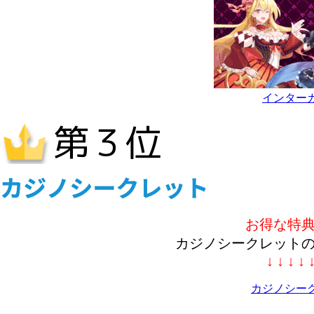
インター
お得な特
カジノシークレット
↓ ↓ ↓ ↓ 
カジノシー