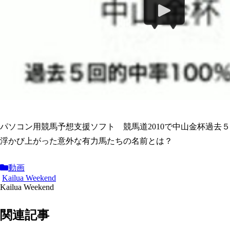
パソコン用競馬予想支援ソフト 競馬道2010で中山金杯過去
浮かび上がった意外な有力馬たちの名前とは？
動画
Kailua Weekend
Kailua Weekend
関連記事