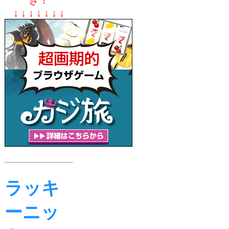
き！
↓ ↓ ↓ ↓ ↓ ↓ ↓
ラッキ
ーニッ