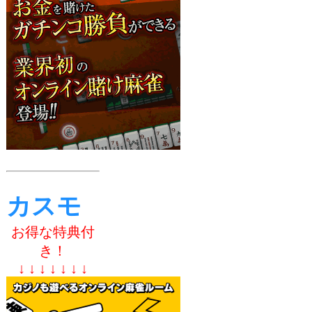
カスモ
お得な特典付
き！
↓ ↓ ↓ ↓ ↓ ↓ ↓