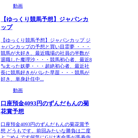
動画
【ゆっくり競馬予想】ジャパンカ
ップ
【ゆっくり競馬予想】ジャパンカップ ジ
ャパンカップの予想と買い目霊夢 ・・・
競馬が大好き、最近職場の社員の半数が
退職した魔理沙・・・競馬初心者、最近8
㌔太った妖夢・・・超絶初心者、最近社
長に競馬好きがバレた早苗・・・競馬が
好き、単身赴任中...
動画
口座預金4093円のずんだもんの菊
花賞予想
口座預金4093円のずんだもんの菊花賞予
想 どうもです。前回みたいな勝負は二度
とごめんです何気にG1は本命馬が馬券内