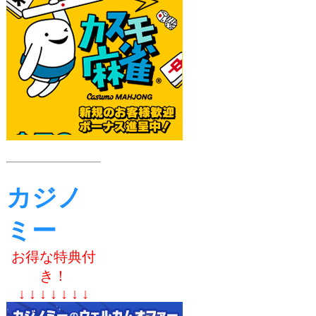
カジノ
ミー
お得な特典付
き！
↓ ↓ ↓ ↓ ↓ ↓ ↓