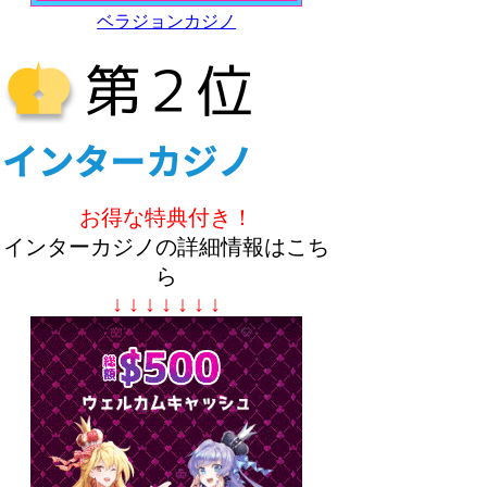
ベラジョンカジノ
お得な特典付き！
インターカジノの詳細情報はこち
ら
↓ ↓ ↓ ↓ ↓ ↓ ↓