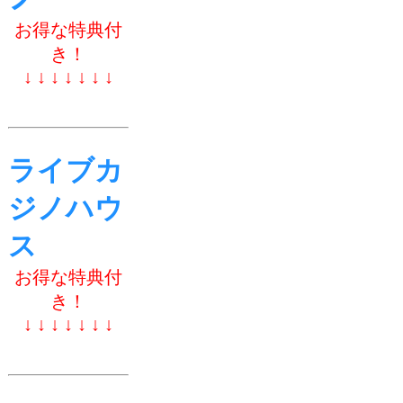
お得な特典付
き！
↓ ↓ ↓ ↓ ↓ ↓ ↓
ライブカ
ジノハウ
ス
お得な特典付
き！
↓ ↓ ↓ ↓ ↓ ↓ ↓