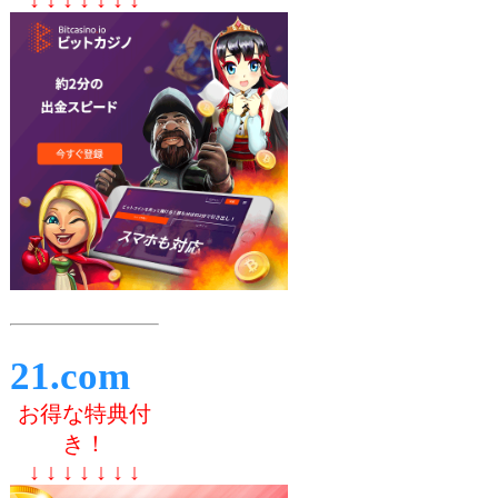
21.com
お得な特典付
き！
↓ ↓ ↓ ↓ ↓ ↓ ↓