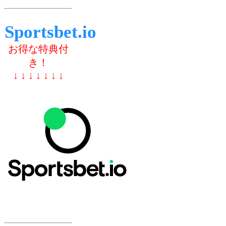
Sportsbet.io
お得な特典付
き！
↓ ↓ ↓ ↓ ↓ ↓ ↓