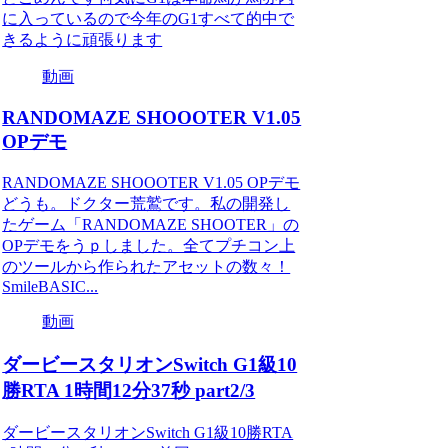
に入っているので今年のG1すべて的中で
きるように頑張ります
動画
RANDOMAZE SHOOOTER V1.05
OPデモ
RANDOMAZE SHOOOTER V1.05 OPデモ
どうも。ドクター荒鷲です。私の開発し
たゲーム「RANDOMAZE SHOOTER」の
OPデモをうｐしました。全てプチコン上
のツールから作られたアセットの数々！
SmileBASIC...
動画
ダービースタリオンSwitch G1級10
勝RTA 1時間12分37秒 part2/3
ダービースタリオンSwitch G1級10勝RTA