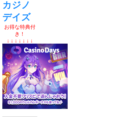
カジノ
デイズ
お得な特典付
き！
↓ ↓ ↓ ↓ ↓ ↓ ↓