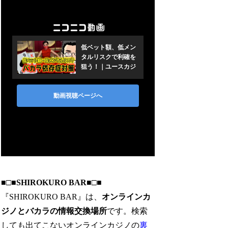
■□■SHIROKURO BAR■□■
『SHIROKURO BAR』は、
オンラインカ
ジノとバカラの情報交換場所
です。検索
しても出てこないオンラインカジノの
裏