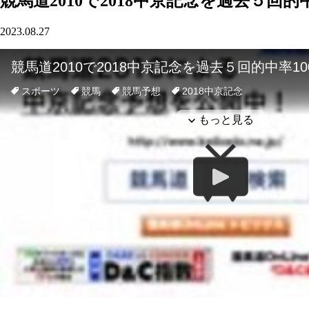
競馬道2010で2018中京記念を過去５回的
2023.08.27