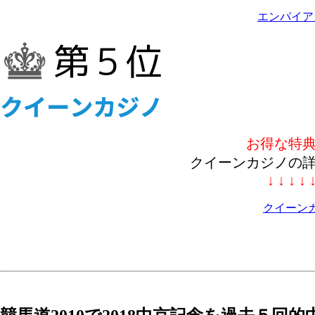
エンパイア
お得な特
クイーンカジノの
↓ ↓ ↓ ↓ 
クイーン