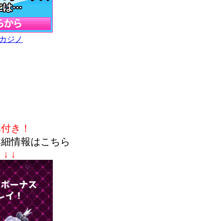
カジノ
典付き！
詳細情報はこちら
↓ ↓ ↓