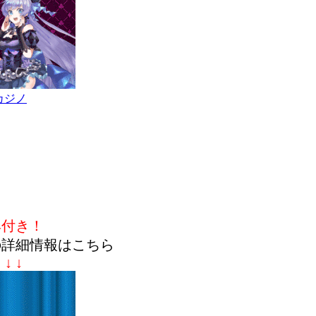
カジノ
典付き！
の詳細情報はこちら
↓ ↓ ↓