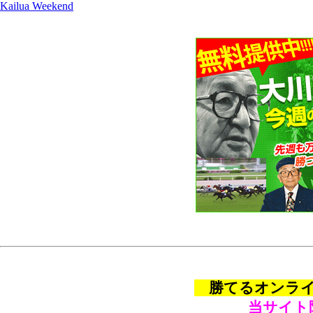
Kailua Weekend
勝てるオンライン
当サイト