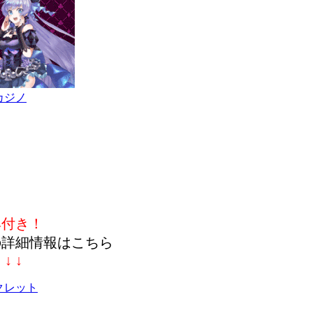
カジノ
典付き！
の詳細情報はこちら
↓ ↓ ↓
クレット