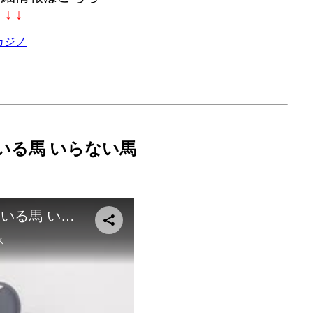
↓ ↓ ↓
カジノ
いる馬 いらない馬