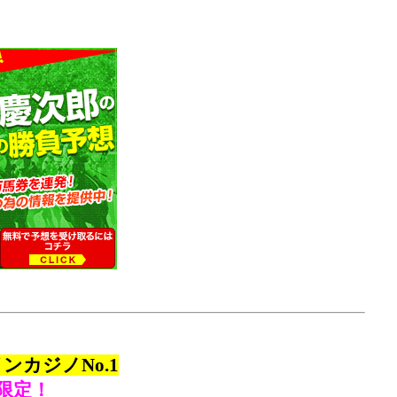
カジノNo.1
限定！