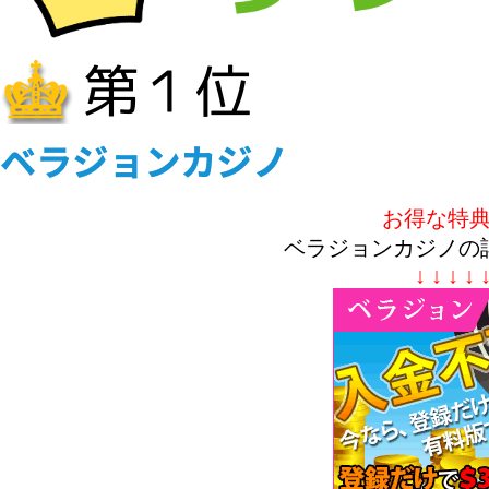
お得な特
ベラジョンカジノの
↓ ↓ ↓ ↓ 