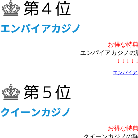
お得な特
エンパイアカジノの
↓ ↓ ↓ ↓ 
エンパイア
お得な特
クイーンカジノの