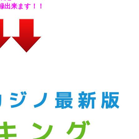
録出来ます！！