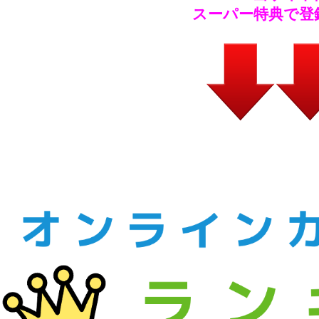
スーパー特典で登