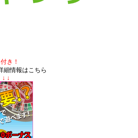
典付き！
詳細情報はこちら
↓ ↓ ↓