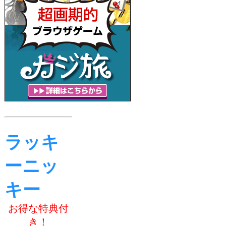
ラッキ
ーニッ
キー
お得な特典付
き！