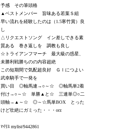
予感 その筆頭格
▲ベストメンバー 旨味ある若葉Ｓ組
早い流れを経験したのは（1.5寒竹賞）良
し
△リクエストソング イン差しできる素
質ある 巻き返しを 調教も良し
☆トライアンフマーチ 最大級の惑星、
未勝利戦勝ちのの内容超絶
この短期間で気配超良好 ＧⅠにつよい
武幸騎手で一発を
買い目 ◎軸馬連→○～☆ ◎軸馬単2着
付け→○～☆ 単勝▲と☆ 三連単◎○二
頭軸→▲～☆ ◎～☆馬単BOX とった
けど壮絶にガミった・・・orz
ﾏｲﾘｽ mylist/9442861