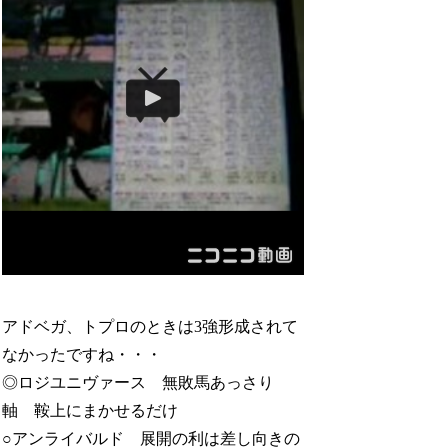
アドベガ、トプロのときは3強形成されて
なかったですね・・・
◎ロジユニヴァース 無敗馬あっさり
軸 鞍上にまかせるだけ
○アンライバルド 展開の利は差し向きの