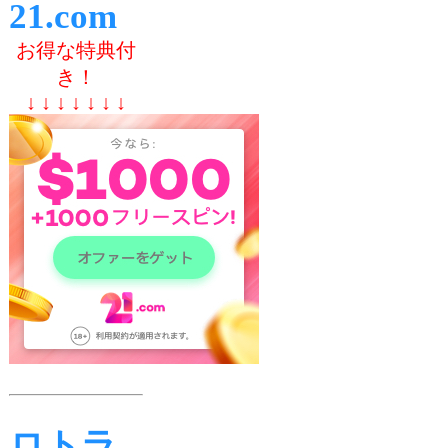
21.com
お得な特典付
き！
↓ ↓ ↓ ↓ ↓ ↓ ↓
ロトラ