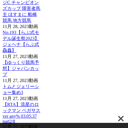
ジC チャンピオン
ズカップ 障害者馬
主 ほすまに 船橋
競馬 地方競馬
11月 28, 2023
動画
No.193【らぶ式モ
デル誕生祭2023】
ジェヘナ【らぶ式
驫麤】
11月 27, 2023
動画
【ゆっくり競馬予
想】ジャパンカッ
プ
11月 27, 2023
動画
トムとジェリーシ
ョー集め3
11月 27, 2023
動画
【RTA】流星のロ
ックマン ペガサス
ver any% 03:05:37
part2/8
11月 27, 2023
動画