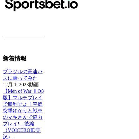
新着情報
ブラジルの高速バ
スに乗ってみた
12月 1, 2023
動画
【Men of War ⅡOβ
版】マルチプレイ
で勝利せよ！空挺
突撃ゆかりと戦車
のマキさんで協力
プレイ! 後編
（VOICEROID実
況）