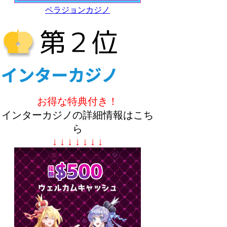
ベラジョンカジノ
お得な特典付き！
インターカジノの詳細情報はこち
ら
↓ ↓ ↓ ↓ ↓ ↓ ↓