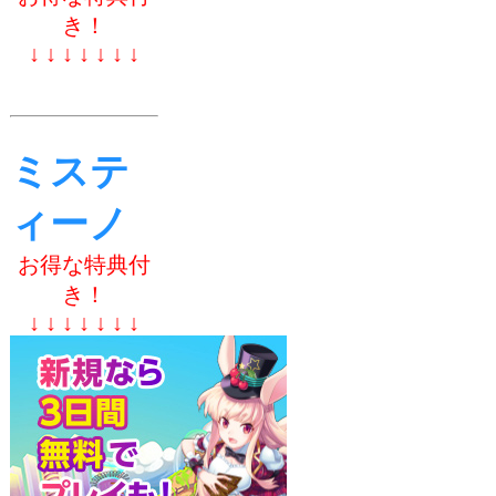
き！
↓ ↓ ↓ ↓ ↓ ↓ ↓
ミステ
ィーノ
お得な特典付
き！
↓ ↓ ↓ ↓ ↓ ↓ ↓