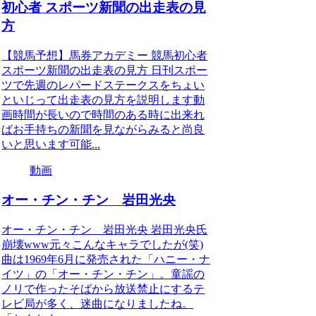
初心者 スポーツ新聞の出走表の見
方
【競馬予想】馬券アカデミー 競馬初心者
スポーツ新聞の出走表の見方 日刊スポー
ツで先週のレパードステークスをちょい
といじって出走表の見方を説明します動
画時間が長いので時間のある時に出来れ
ばお手持ちの新聞を見ながらみると尚良
いと思います可能...
動画
オー・チン・チン 岩田光央
オー・チン・チン 岩田光央 岩田光央氏
崩壊www元々こんなキャラでしたが(笑)
曲は1969年6月に発売された「ハニー・ナ
イツ」の「オー・チン・チン」。童謡の
ノリで作ったそばから放送禁止にするテ
レビ局が多く、迷曲になりましたね。