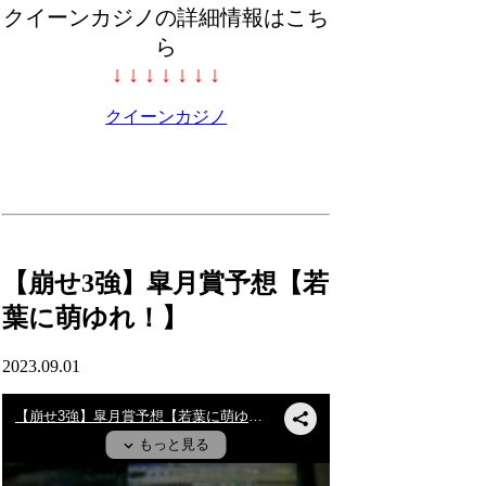
クイーンカジノの詳細情報はこち
ら
↓ ↓ ↓ ↓ ↓ ↓ ↓
クイーンカジノ
【崩せ3強】皐月賞予想【若
葉に萌ゆれ！】
2023.09.01