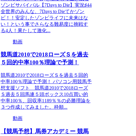
ゾンビサバイバル【7Days to Die】実況♯44
全世界のみんな、7Days to Dieてかゾン
ビ！！安定したゾンビライフに未来はな
い！という事でさらなる難易度に挑戦す
る4人！果たして激化...
動画
競馬道2010で2018ローズＳを過去
５回的中率100％理論で予測！
競馬道2010で2018ローズＳを過去５回的
中率100％理論で予測！ パソコン用競馬予
想支援ソフト 競馬道2010で2018ローズ
Ｓ過去５回馬連５頭ボックス10点買い的
中率100％、回収率1189％％の必勝理論を
３つ作成してみました。枠順...
動画
【競馬予想】馬券アカデミー 競馬