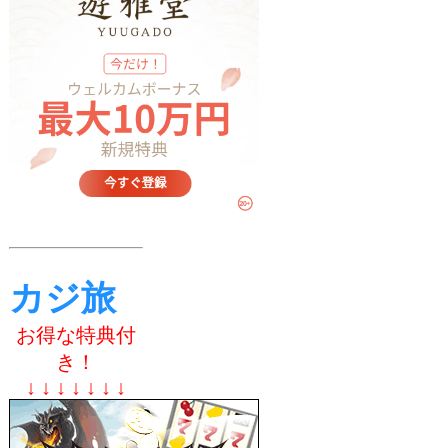
カジ旅
お得な特典付
き！
↓ ↓ ↓ ↓ ↓ ↓ ↓