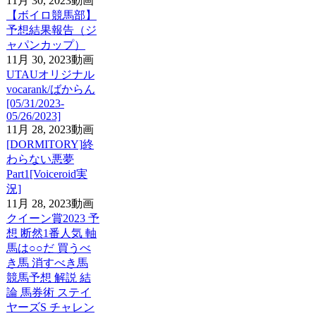
11月 30, 2023
動画
【ボイロ競馬部】
予想結果報告（ジ
ャパンカップ）
11月 30, 2023
動画
UTAUオリジナル
vocarank/ばからん
[05/31/2023-
05/26/2023]
11月 28, 2023
動画
[DORMITORY]終
わらない悪夢
Part1[Voiceroid実
況]
11月 28, 2023
動画
クイーン賞2023 予
想 断然1番人気 軸
馬は○○だ 買うべ
き馬 消すべき馬
競馬予想 解説 結
論 馬券術 ステイ
ヤーズS チャレン