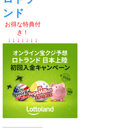
ンド
お得な特典付
き！
↓ ↓ ↓ ↓ ↓ ↓ ↓