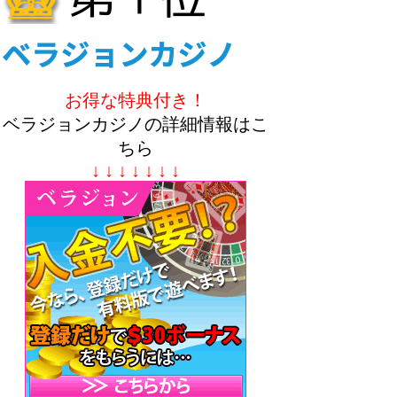
お得な特典付き！
ベラジョンカジノの詳細情報はこ
ちら
↓ ↓ ↓ ↓ ↓ ↓ ↓