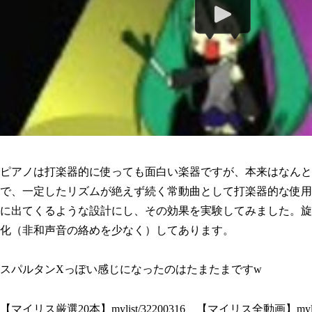
ピアノは打楽器的に使っても面白い楽器ですが、本来はなんと
で、一定したリズムが絶えず続く常動曲として打楽器的な使用
に出てくるような設計にし、その効果を実験してみました。旋
化（非和声音の絡めを少なく）してあります。
スパルタンXっぽい感じになったのはたまたまですw
【マイリス厳選20本】mylist/32200316 【マイリス全動画】mylist