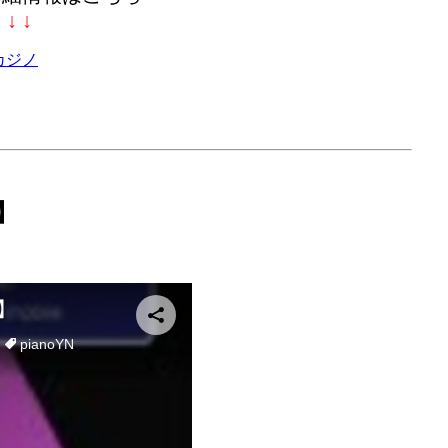
↓ ↓ ↓
カジノ
】