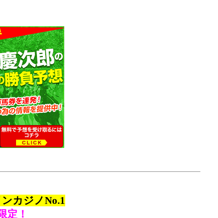
カジノNo.1
限定！