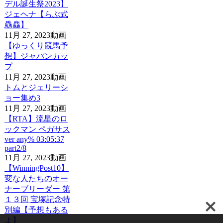
デル誕生祭2023】
ジェヘナ【らぶ式
驫麤】
11月 27, 2023
動画
【ゆっくり競馬予
想】ジャパンカッ
プ
11月 27, 2023
動画
トムとジェリーシ
ョー集め3
11月 27, 2023
動画
【RTA】流星のロ
ックマン ペガサス
ver any% 03:05:37
part2/8
11月 27, 2023
動画
【WinningPost10】
変な人たちのオー
ナーブリーダー 第
１３回 宝塚記念特
別編【予想もある
よ】