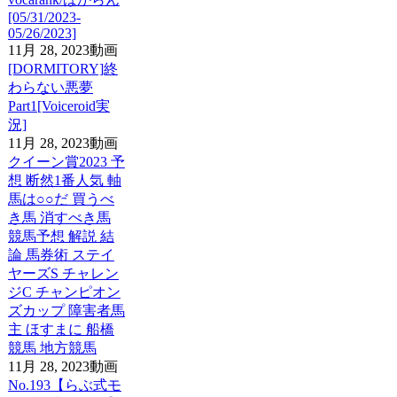
[05/31/2023-
05/26/2023]
11月 28, 2023
動画
[DORMITORY]終
わらない悪夢
Part1[Voiceroid実
況]
11月 28, 2023
動画
クイーン賞2023 予
想 断然1番人気 軸
馬は○○だ 買うべ
き馬 消すべき馬
競馬予想 解説 結
論 馬券術 ステイ
ヤーズS チャレン
ジC チャンピオン
ズカップ 障害者馬
主 ほすまに 船橋
競馬 地方競馬
11月 28, 2023
動画
No.193【らぶ式モ