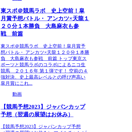
東スポ＠競馬ラボ 史上空前！皐
月賞予想バトル・ アンカツ×天龍１
２０分１本勝負 大島麻衣も参
戦 前篇
東スポ＠競馬ラボ 史上空前！皐月賞予
想バトル・ アンカツ×天龍１２０分１本勝
負 大島麻衣も参戦 前篇 トップ東京ス
ポーツと競馬ラボのコラボによるニコ生
競馬 ２０１６年 第１弾です！ 空前の４
強対決、史上最高レベルとの呼び声高い
皐月賞にこれ...
動画
【競馬予想2023】ジャパンカップ
予想（翌週の展望はお休み）
【競馬予想2023】ジャパンカップ予想