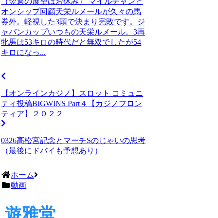
（翌週の展望はお休み） マイルチャンピ
オンシップ回顧天栄ルメールが久々の馬
券外。軽視した3頭で決まり完敗です。ジ
ャパンカップいつもの天栄ルメール。3再
牝馬は53キロの時代だと無双でしたが54
キロになっ...
【オンラインカジノ】スロット コミュニ
ティ投稿BIGWINS Part４【カジノフロン
ティア】２０２２
0326高松宮記念とマーチSのじゃいの思考
（最後にドバイも予想あり）
ホーム
動画
遊雅堂