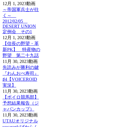
12月 1, 2023
動画
～帝国軍兵士が往
く～
2012/02/05
DESERT UNION
定例会 その1
12月 1, 2023
動画
【信長の野望・革
新PK】 特産物の
野望 第二十九話
11月 30, 2023
動画
先読みが勝利の鍵
『わんおぺ寿司』
♯4【VOICEROID
実況】
11月 30, 2023
動画
【ボイロ競馬部】
予想結果報告（ジ
ャパンカップ）
11月 30, 2023
動画
UTAUオリジナル
vocarank/ばからん