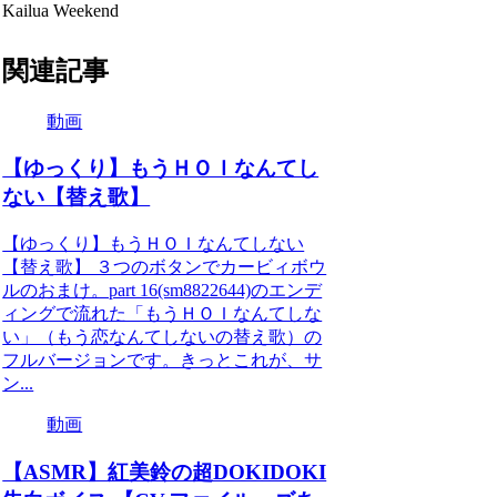
Kailua Weekend
関連記事
動画
【ゆっくり】もうＨＯＩなんてし
ない【替え歌】
【ゆっくり】もうＨＯＩなんてしない
【替え歌】 ３つのボタンでカービィボウ
ルのおまけ。part 16(sm8822644)のエンデ
ィングで流れた「もうＨＯＩなんてしな
い」（もう恋なんてしないの替え歌）の
フルバージョンです。きっとこれが、サ
ン...
動画
【ASMR】紅美鈴の超DOKIDOKI