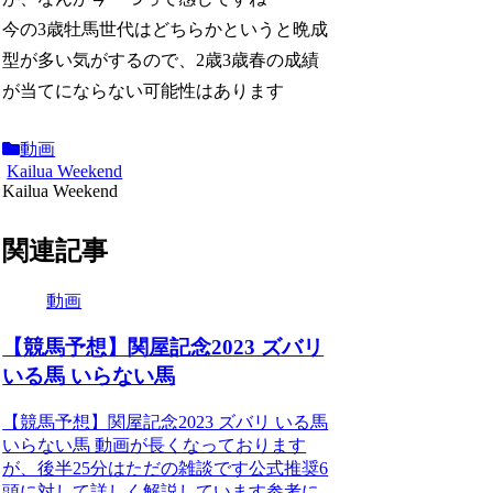
今の3歳牡馬世代はどちらかというと晩成
型が多い気がするので、2歳3歳春の成績
が当てにならない可能性はあります
動画
Kailua Weekend
Kailua Weekend
関連記事
動画
【競馬予想】関屋記念2023 ズバリ
いる馬 いらない馬
【競馬予想】関屋記念2023 ズバリ いる馬
いらない馬 動画が長くなっております
が、後半25分はただの雑談です公式推奨6
頭に対して詳しく解説しています参考に