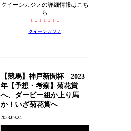
クイーンカジノの詳細情報はこち
ら
↓ ↓ ↓ ↓ ↓ ↓ ↓
クイーンカジノ
【競馬】神戸新聞杯 2023
年【予想・考察】菊花賞
へ、ダービー組か上り馬
か！いざ菊花賞へ
2023.09.24