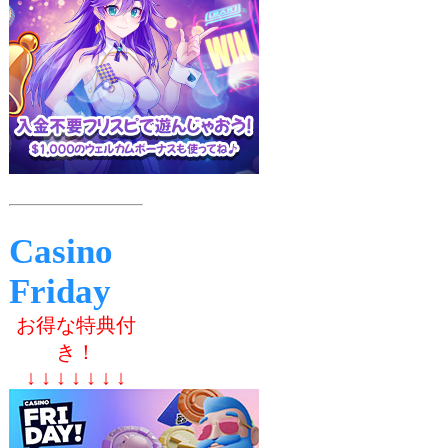
Casino
Friday
お得な特典付
き！
↓ ↓ ↓ ↓ ↓ ↓ ↓