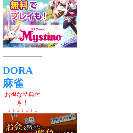
DORA
麻雀
お得な特典付
き！
↓ ↓ ↓ ↓ ↓ ↓ ↓