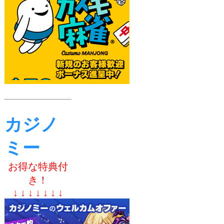
カジノ
ミー
お得な特典付
き！
↓ ↓ ↓ ↓ ↓ ↓ ↓