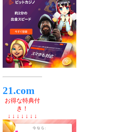
21.com
お得な特典付
き！
↓ ↓ ↓ ↓ ↓ ↓ ↓