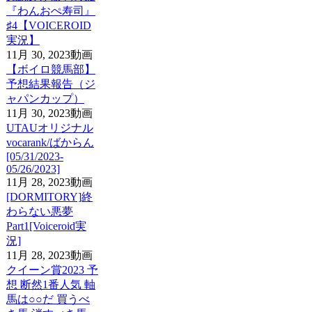
『わんおぺ寿司』
♯4【VOICEROID
実況】
11月 30, 2023
動画
【ボイロ競馬部】
予想結果報告（ジ
ャパンカップ）
11月 30, 2023
動画
UTAUオリジナル
vocarank/ばからん
[05/31/2023-
05/26/2023]
11月 28, 2023
動画
[DORMITORY]終
わらない悪夢
Part1[Voiceroid実
況]
11月 28, 2023
動画
クイーン賞2023 予
想 断然1番人気 軸
馬は○○だ 買うべ