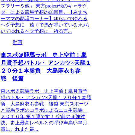
ブラリーＳ他」 東方project他のキャラク
ターによる競馬予想の68回目。【みすち
ーママの熱唱コーナー】ゆらいでゆれる
ヘタ予想に 遠くで馬が鳴いている♪ゆら
いでゆれるヘタ予想に 祈る言...
動画
東スポ＠競馬ラボ 史上空前！皐
月賞予想バトル・ アンカツ×天龍１
２０分１本勝負 大島麻衣も参
戦 後篇
東スポ＠競馬ラボ 史上空前！皐月賞予
想バトル・ アンカツ×天龍１２０分１本勝
負 大島麻衣も参戦 後篇 東京スポーツ
と競馬ラボのコラボによるニコ生競馬
２０１６年 第１弾です！ 空前の４強対
決、史上最高レベルとの呼び声高い皐月
賞にこれまた最...