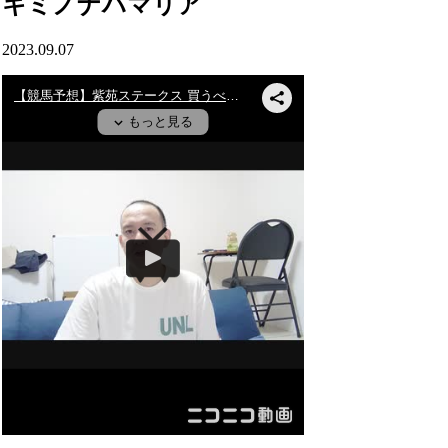
キミノナハマリア
2023.09.07