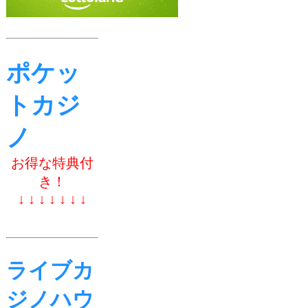
ポケッ
トカジ
ノ
お得な特典付
き！
↓ ↓ ↓ ↓ ↓ ↓ ↓
ライブカ
ジノハウ