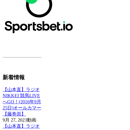
新着情報
【山本直】ラジオ
NIKKEI 競馬LIVE
へGO！(2016年9月
25日)オールカマー
【藤巻崇】
9月 27, 2023
動画
【山本直】ラジオ