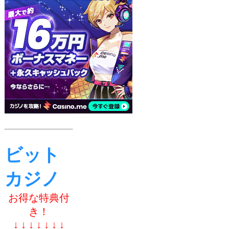
ビット
カジノ
お得な特典付
き！
↓ ↓ ↓ ↓ ↓ ↓ ↓