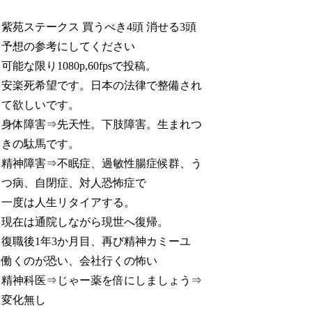
紫苑ステークス 買うべき4頭 消せる3頭
予想の参考にしてください
可能な限り1080p,60fpsで投稿。
安楽死希望です。日本の法律で整備され
て欲しいです。
身体障害⇒先天性。下肢障害。生まれつ
きの駄馬です。
精神障害⇒不眠症、過敏性腸症候群、う
つ病、自閉症、対人恐怖症で
一度は人生リタイアする。
現在は通院しながら現世へ復帰。
復職後1年3か月目、再び精神カミーユ
働くのが恐い、会社行くの怖い
精神科医⇒じゃー薬を倍にしましょう⇒
変化無し