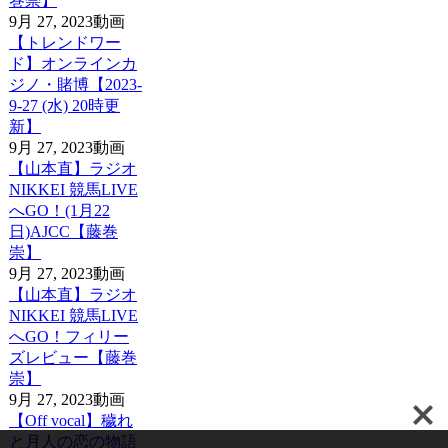
巻崇】
9月 27, 2023
動画
【トレンドワー
ド】オンラインカ
ジノ・賭博【2023-
9-27 (水) 20時更
新】
9月 27, 2023
動画
【山本直】ラジオ
NIKKEI 競馬LIVE
へGO！(1月22
日)AJCC【藤巻
崇】
9月 27, 2023
動画
【山本直】ラジオ
NIKKEI 競馬LIVE
へGO！フィリー
ズレビュー【藤巻
崇】
9月 27, 2023
動画
【Off vocal】穢れ
と月人の恋の物語