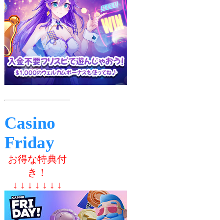
Casino
Friday
お得な特典付
き！
↓ ↓ ↓ ↓ ↓ ↓ ↓