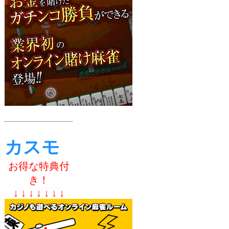
カスモ
お得な特典付
き！
↓ ↓ ↓ ↓ ↓ ↓ ↓