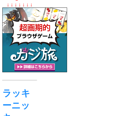
↓ ↓ ↓ ↓ ↓ ↓ ↓
ラッキ
ーニッ