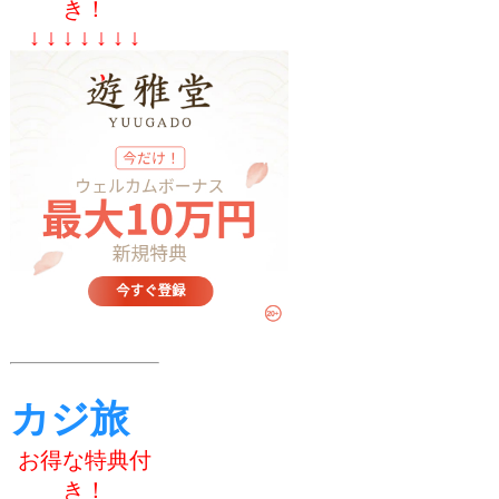
き！
↓ ↓ ↓ ↓ ↓ ↓ ↓
カジ旅
お得な特典付
き！