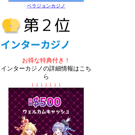
ベラジョンカジノ
お得な特典付き！
インターカジノの詳細情報はこち
ら
↓ ↓ ↓ ↓ ↓ ↓ ↓