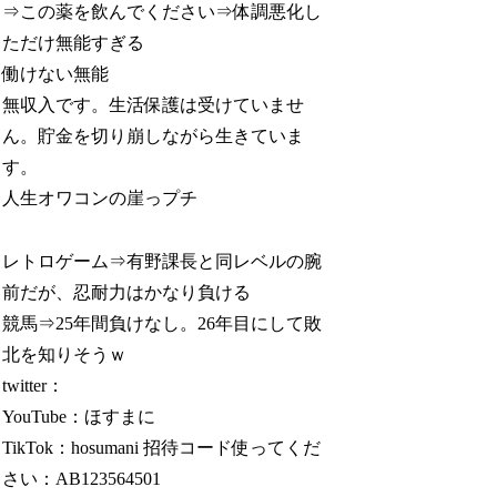
⇒この薬を飲んでください⇒体調悪化し
ただけ無能すぎる
働けない無能
無収入です。生活保護は受けていませ
ん。貯金を切り崩しながら生きていま
す。
人生オワコンの崖っプチ
レトロゲーム⇒有野課長と同レベルの腕
前だが、忍耐力はかなり負ける
競馬⇒25年間負けなし。26年目にして敗
北を知りそうｗ
twitter：
YouTube：ほすまに
TikTok：hosumani 招待コード使ってくだ
さい：AB123564501