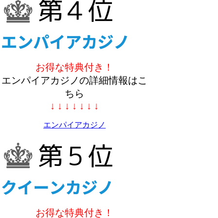
お得な特典付き！
エンパイアカジノの詳細情報はこ
ちら
↓ ↓ ↓ ↓ ↓ ↓ ↓
エンパイアカジノ
お得な特典付き！