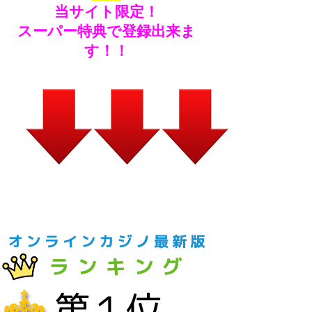
当サイト限定！
スーパー特典で登録出来ま
す！！