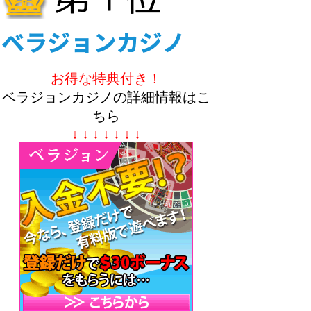
お得な特典付き！
ベラジョンカジノの詳細情報はこ
ちら
↓ ↓ ↓ ↓ ↓ ↓ ↓