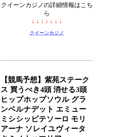
クイーンカジノの詳細情報はこち
ら
↓ ↓ ↓ ↓ ↓ ↓ ↓
クイーンカジノ
【競馬予想】紫苑ステーク
ス 買うべき4頭 消せる3頭
ヒップホップソウル グラ
ンベルナデット エミュー
ミシシッピテソーロ モリ
アーナ ソレイユヴィータ