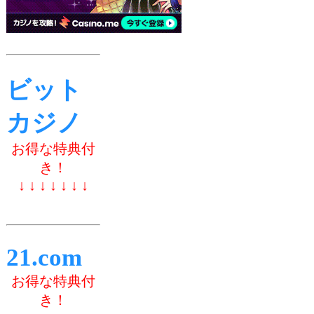
ビット
カジノ
お得な特典付
き！
↓ ↓ ↓ ↓ ↓ ↓ ↓
21.com
お得な特典付
き！