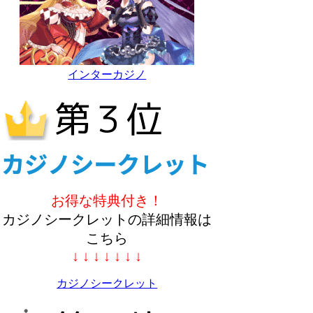
インターカジノ
お得な特典付き！
カジノシークレットの詳細情報は
こちら
↓ ↓ ↓ ↓ ↓ ↓ ↓
カジノシークレット