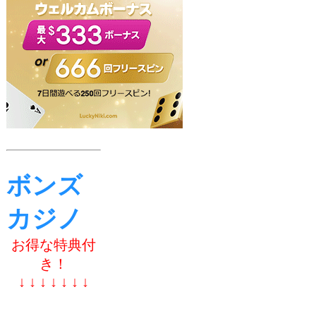
ボンズ
カジノ
お得な特典付
き！
↓ ↓ ↓ ↓ ↓ ↓ ↓