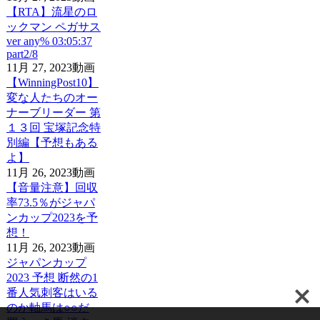
【RTA】流星のロ
ックマン ペガサス
ver any% 03:05:37
part2/8
11月 27, 2023
動画
【WinningPost10】
変な人たちのオー
ナーブリーダー 第
１３回 宝塚記念特
別編【予想もある
よ】
11月 26, 2023
動画
【音量注意】回収
率73.5％がジャパ
ンカップ2023を予
想！
11月 26, 2023
動画
ジャパンカップ
2023 予想 断然の1
番人気刺客はいる
のか軸馬は○○だ