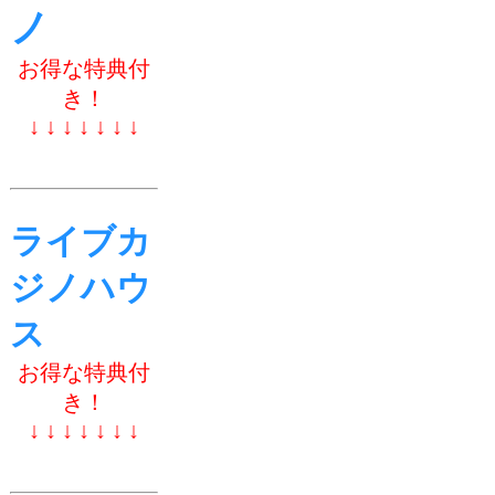
ノ
お得な特典付
き！
↓ ↓ ↓ ↓ ↓ ↓ ↓
ライブカ
ジノハウ
ス
お得な特典付
き！
↓ ↓ ↓ ↓ ↓ ↓ ↓