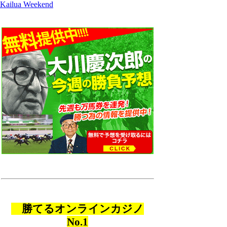
Kailua Weekend
勝てるオンラインカジノ
No.1