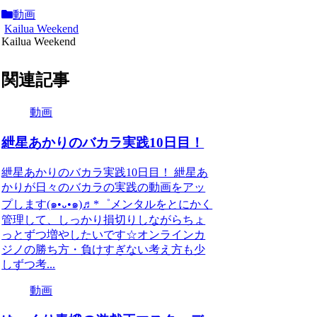
動画
Kailua Weekend
Kailua Weekend
関連記事
動画
紲星あかりのバカラ実践10日目！
紲星あかりのバカラ実践10日目！ 紲星あ
かりが日々のバカラの実践の動画をアッ
プします(๑•᎑•๑)♬*゜メンタルをとにかく
管理して、しっかり損切りしながらちょ
っとずつ増やしたいです☆オンラインカ
ジノの勝ち方・負けすぎない考え方も少
しずつ考...
動画