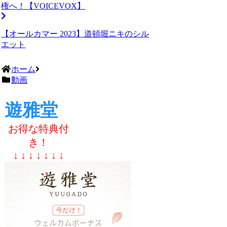
権へ！【VOICEVOX】
【オールカマー 2023】道頓堀ニキのシル
エット
ホーム
動画
遊雅堂
お得な特典付
き！
↓ ↓ ↓ ↓ ↓ ↓ ↓