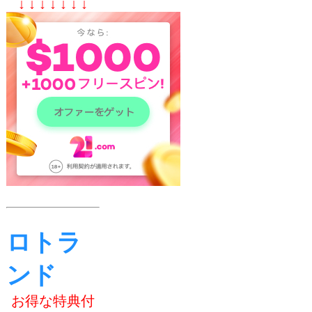
↓ ↓ ↓ ↓ ↓ ↓ ↓
ロトラ
ンド
お得な特典付