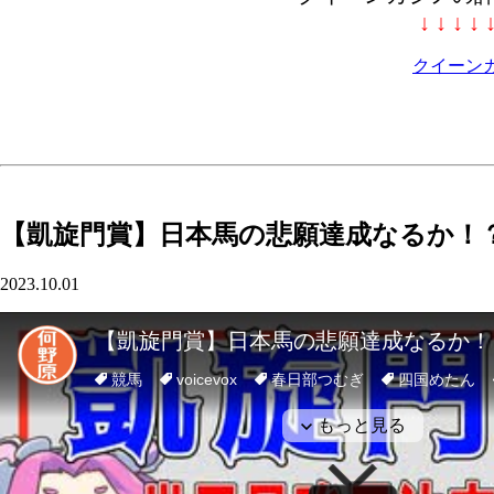
↓ ↓ ↓ ↓ 
クイーン
【凱旋門賞】日本馬の悲願達成なるか！？【
2023.10.01