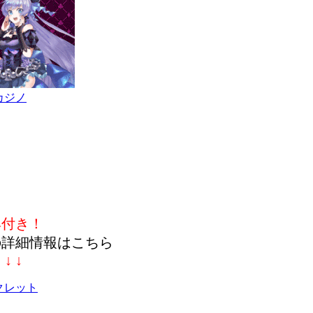
カジノ
典付き！
の詳細情報はこちら
↓ ↓ ↓
クレット