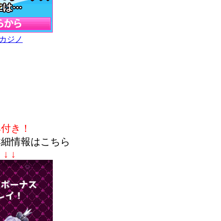
カジノ
典付き！
詳細情報はこちら
↓ ↓ ↓