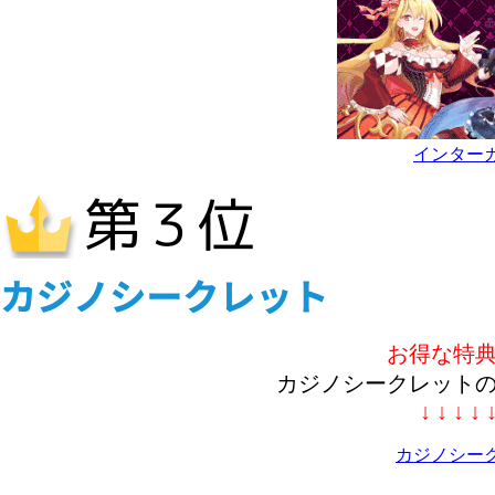
インター
お得な特
カジノシークレット
↓ ↓ ↓ ↓ 
カジノシー