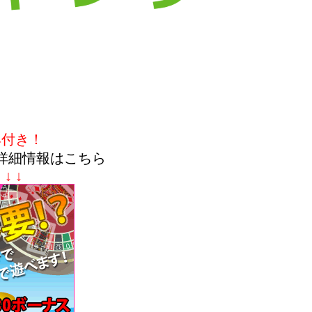
典付き！
詳細情報はこちら
↓ ↓ ↓