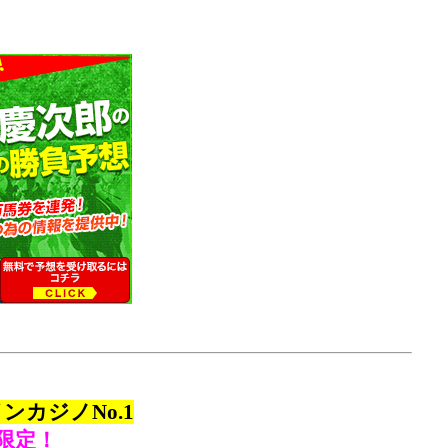
カジノNo.1
限定！