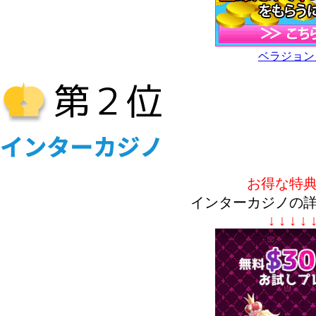
ベラジョン
お得な特
インターカジノの
↓ ↓ ↓ ↓ 