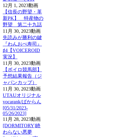
12月 1, 2023
動画
【信長の野望・革
新PK】 特産物の
野望 第二十九話
11月 30, 2023
動画
先読みが勝利の鍵
『わんおぺ寿司』
♯4【VOICEROID
実況】
11月 30, 2023
動画
【ボイロ競馬部】
予想結果報告（ジ
ャパンカップ）
11月 30, 2023
動画
UTAUオリジナル
vocarank/ばからん
[05/31/2023-
05/26/2023]
11月 28, 2023
動画
[DORMITORY]終
わらない悪夢