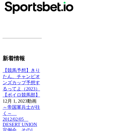
新着情報
【競馬予想】きり
たん、チャンピオ
ンズカップ予想す
るってよ（2023）
【ボイロ競馬部】
12月 1, 2023
動画
～帝国軍兵士が往
く～
2012/02/05
DESERT UNION
定例会 その1