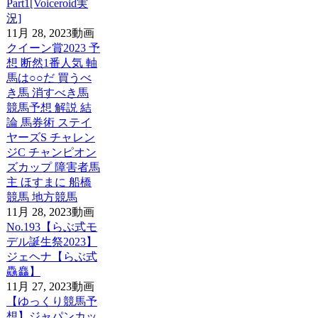
Part1[Voiceroid実
況]
11月 28, 2023
動画
クイーン賞2023 予
想 断然1番人気 軸
馬は○○だ 買うべ
き馬 消すべき馬
競馬予想 解説 結
論 馬券術 ステイ
ヤーズS チャレン
ジC チャンピオン
ズカップ 障害者馬
主 ほすまに 船橋
競馬 地方競馬
11月 28, 2023
動画
No.193【らぶ式モ
デル誕生祭2023】
ジェヘナ【らぶ式
驫麤】
11月 27, 2023
動画
【ゆっくり競馬予
想】ジャパンカッ