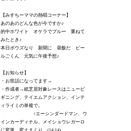
【みすちーママの熱唱コーナー】
あのあのどんな色が今ですか♪
的中ホワイト オケラでブルー 重ねて
みたとき♪
本日ボウズなり 新聞に 昼飯だ ビー
ルごくん 元気に午後予想♪
【お知らせ】
・お世話になってます→
・作成者→紙芝居対象レースはニュービ
ギニング、テイエムアクション、インテ
ィライミの単複で。
↑エーシンダードマン、ウ
インカーディナル、メイショウレガーロ
に変更。変えまくり。(14:14)