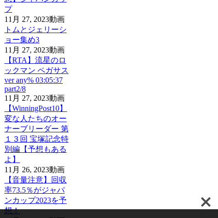
プ
11月 27, 2023
動画
トムとジェリーシ
ョー集め3
11月 27, 2023
動画
【RTA】流星のロ
ックマン ペガサス
ver any% 03:05:37
part2/8
11月 27, 2023
動画
【WinningPost10】
変な人たちのオー
ナーブリーダー 第
１３回 宝塚記念特
別編【予想もある
よ】
11月 26, 2023
動画
【音量注意】回収
率73.5％がジャパ
ンカップ2023を予
想！