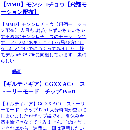
【MMD】モンシロチョウ【飛翔モ
ーション配布】
【MMD】モンシロチョウ【飛翔モーショ
ン配布】 人目もはばからずいちゃいちゃ
する2頭のモンシロチョウのモーションで
す。アゲハはあまりこういう飛び方はし
ないけどついでにつくってみました。蝶
モデルim5379796に同梱しています。素晴
らしい...
動画
【ギルティギア】GGXX AC+ ス
トーリーモード チップ Part1
【ギルティギア】GGXX AC+ ストーリ
ーモード チップ Part1 大分時間が空いて
しまいましたがチップ編です。夏休み全
然更新できなくてすみません｡ﾟﾟ(/д＜*)ﾟ｡
できればから一週間に一回は更新したい