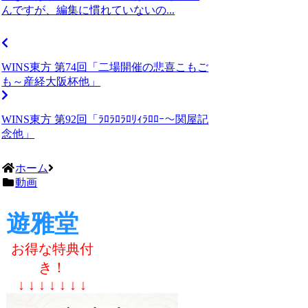
んですが、編集に慣れていないの...
WINS東方 第74回「二場開催の悲喜こもご
も～産経大阪杯他」
WINS東方 第92回「ﾗﾛﾗﾛﾗﾛﾘｨﾗﾛﾛｰ～関屋記
念他」
ホーム
動画
遊雅堂
お得な特典付
き！
↓ ↓ ↓ ↓ ↓ ↓ ↓