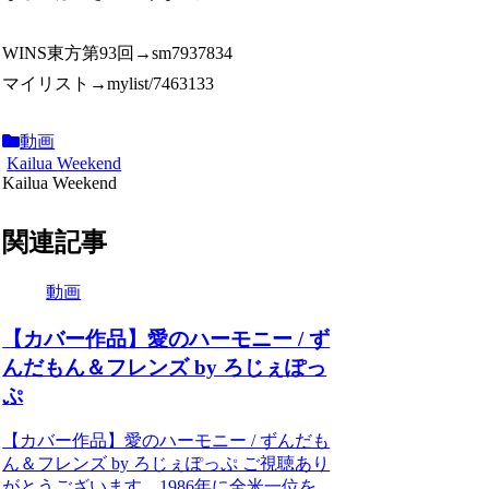
WINS東方第93回→sm7937834
マイリスト→mylist/7463133
動画
Kailua Weekend
Kailua Weekend
関連記事
動画
【カバー作品】愛のハーモニー / ず
んだもん＆フレンズ by ろじぇぽっ
ぷ
【カバー作品】愛のハーモニー / ずんだも
ん＆フレンズ by ろじぇぽっぷ ご視聴あり
がとうございます。1986年に全米一位を