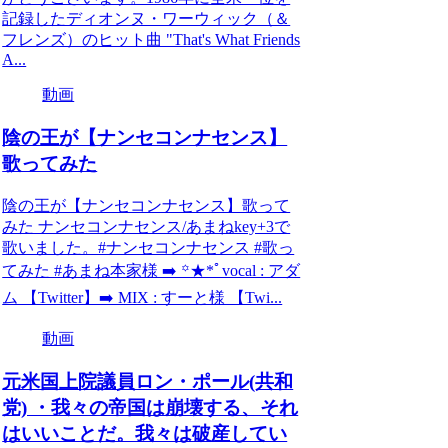
記録したディオンヌ・ワーウィック（＆
フレンズ）のヒット曲 "That's What Friends
A...
動画
陰の王が【ナンセコンナセンス】
歌ってみた
陰の王が【ナンセコンナセンス】歌って
みた ナンセコンナセンス/あまねkey+3で
歌いました。#ナンセコンナセンス #歌っ
てみた #あまね本家様 ➡️ ꙳★*ﾟvocal : アダ
ム 【Twitter】➡️ MIX : すーと様 【Twi...
動画
元米国上院議員ロン・ポール(共和
党) ・我々の帝国は崩壊する、それ
はいいことだ。我々は破産してい