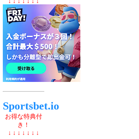
↓ ↓ ↓ ↓ ↓ ↓ ↓
Sportsbet.io
お得な特典付
き！
↓ ↓ ↓ ↓ ↓ ↓ ↓