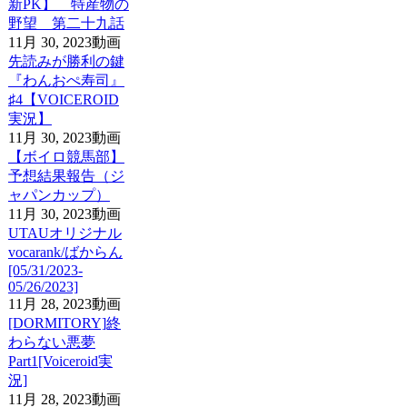
新PK】 特産物の
野望 第二十九話
11月 30, 2023
動画
先読みが勝利の鍵
『わんおぺ寿司』
♯4【VOICEROID
実況】
11月 30, 2023
動画
【ボイロ競馬部】
予想結果報告（ジ
ャパンカップ）
11月 30, 2023
動画
UTAUオリジナル
vocarank/ばからん
[05/31/2023-
05/26/2023]
11月 28, 2023
動画
[DORMITORY]終
わらない悪夢
Part1[Voiceroid実
況]
11月 28, 2023
動画