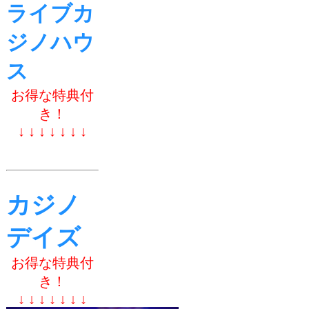
ライブカ
ジノハウ
ス
お得な特典付
き！
↓ ↓ ↓ ↓ ↓ ↓ ↓
カジノ
デイズ
お得な特典付
き！
↓ ↓ ↓ ↓ ↓ ↓ ↓