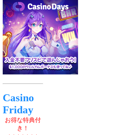
Casino
Friday
お得な特典付
き！