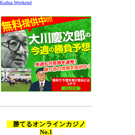
Kailua Weekend
勝てるオンラインカジノ
No.1