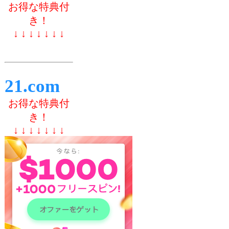
お得な特典付
き！
↓ ↓ ↓ ↓ ↓ ↓ ↓
21.com
お得な特典付
き！
↓ ↓ ↓ ↓ ↓ ↓ ↓