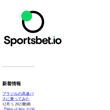
新着情報
ブラジルの高速バ
スに乗ってみた
12月 1, 2023
動画
【Men of War ⅡOβ