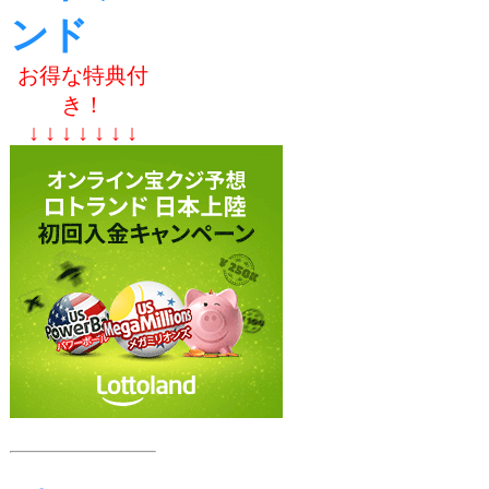
ンド
お得な特典付
き！
↓ ↓ ↓ ↓ ↓ ↓ ↓