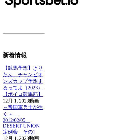
新着情報
【競馬予想】きり
たん、チャンピオ
ンズカップ予想す
るってよ（2023）
【ボイロ競馬部】
12月 1, 2023
動画
～帝国軍兵士が往
く～
2012/02/05
DESERT UNION
定例会 その1
12月 1, 2023
動画