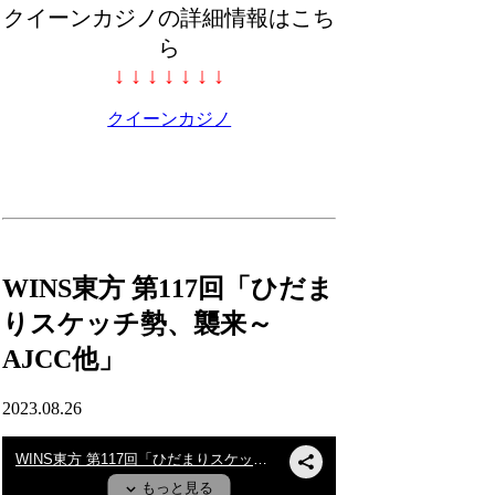
クイーンカジノの詳細情報はこち
ら
↓ ↓ ↓ ↓ ↓ ↓ ↓
クイーンカジノ
WINS東方 第117回「ひだま
りスケッチ勢、襲来～
AJCC他」
2023.08.26