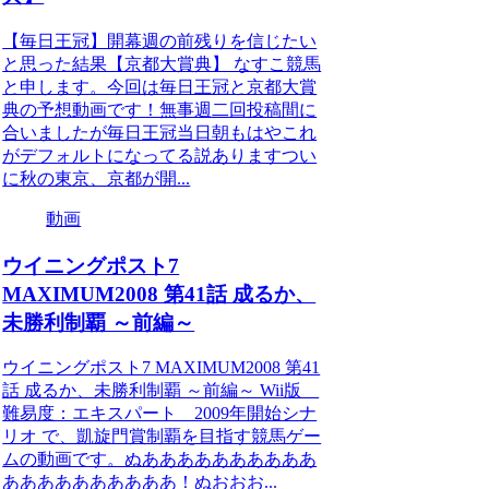
【毎日王冠】開幕週の前残りを信じたい
と思った結果【京都大賞典】 なすこ競馬
と申します。今回は毎日王冠と京都大賞
典の予想動画です！無事週二回投稿間に
合いましたが毎日王冠当日朝もはやこれ
がデフォルトになってる説ありますつい
に秋の東京、京都が開...
動画
ウイニングポスト7
MAXIMUM2008 第41話 成るか、
未勝利制覇 ～前編～
ウイニングポスト7 MAXIMUM2008 第41
話 成るか、未勝利制覇 ～前編～ Wii版
難易度：エキスパート 2009年開始シナ
リオ で、凱旋門賞制覇を目指す競馬ゲー
ムの動画です。ぬああああああああああ
ああああああああああ！ぬおおお...