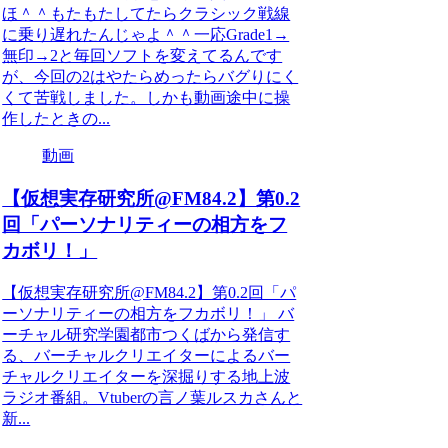
ほ＾＾もたもたしてたらクラシック戦線
に乗り遅れたんじゃよ＾＾一応Grade1→
無印→2と毎回ソフトを変えてるんです
が、今回の2はやたらめったらバグりにく
くて苦戦しました。しかも動画途中に操
作したときの...
動画
【仮想実存研究所@FM84.2】第0.2
回「パーソナリティーの相方をフ
カボリ！」
【仮想実存研究所@FM84.2】第0.2回「パ
ーソナリティーの相方をフカボリ！」 バ
ーチャル研究学園都市つくばから発信す
る、バーチャルクリエイターによるバー
チャルクリエイターを深掘りする地上波
ラジオ番組。Vtuberの言ノ葉ルスカさんと
新...