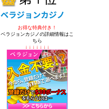
お得な特典付き！
ベラジョンカジノの詳細情報はこ
ちら
↓ ↓ ↓ ↓ ↓ ↓ ↓