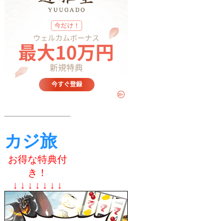
カジ旅
お得な特典付
き！
↓ ↓ ↓ ↓ ↓ ↓ ↓