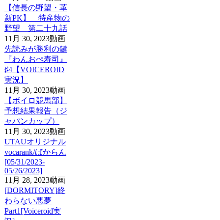
【信長の野望・革
新PK】 特産物の
野望 第二十九話
11月 30, 2023
動画
先読みが勝利の鍵
『わんおぺ寿司』
♯4【VOICEROID
実況】
11月 30, 2023
動画
【ボイロ競馬部】
予想結果報告（ジ
ャパンカップ）
11月 30, 2023
動画
UTAUオリジナル
vocarank/ばからん
[05/31/2023-
05/26/2023]
11月 28, 2023
動画
[DORMITORY]終
わらない悪夢
Part1[Voiceroid実