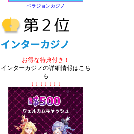
ベラジョンカジノ
お得な特典付き！
インターカジノの詳細情報はこち
ら
↓ ↓ ↓ ↓ ↓ ↓ ↓