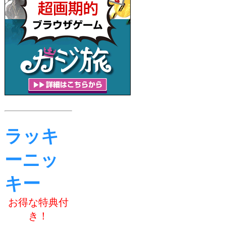
ラッキ
ーニッ
キー
お得な特典付
き！