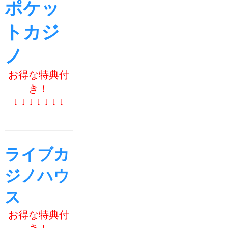
ポケッ
トカジ
ノ
お得な特典付
き！
↓ ↓ ↓ ↓ ↓ ↓ ↓
ライブカ
ジノハウ
ス
お得な特典付