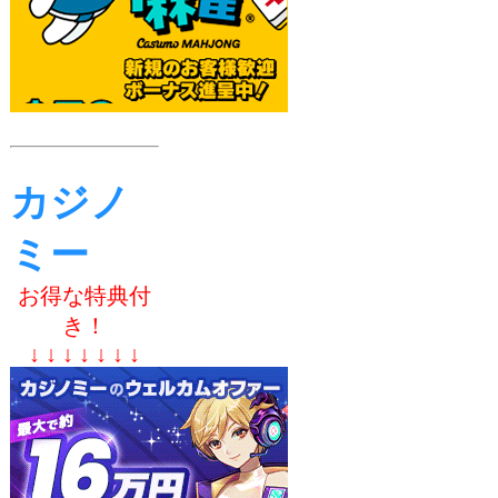
カジノ
ミー
お得な特典付
き！
↓ ↓ ↓ ↓ ↓ ↓ ↓