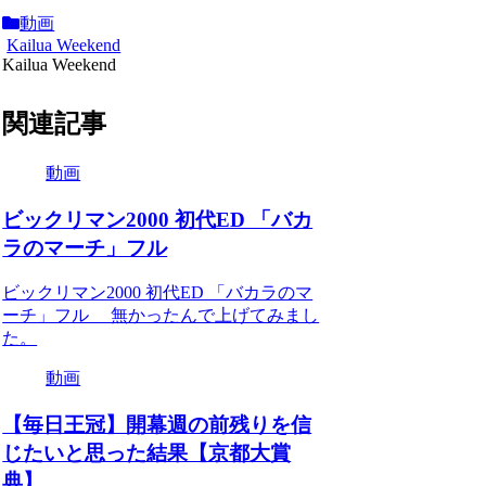
動画
Kailua Weekend
Kailua Weekend
関連記事
動画
ビックリマン2000 初代ED 「バカ
ラのマーチ」フル
ビックリマン2000 初代ED 「バカラのマ
ーチ」フル 無かったんで上げてみまし
た。
動画
【毎日王冠】開幕週の前残りを信
じたいと思った結果【京都大賞
典】