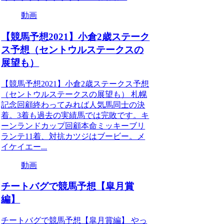
動画
【競馬予想2021】小倉2歳ステーク
ス予想（セントウルステークスの
展望も）
【競馬予想2021】小倉2歳ステークス予想
（セントウルステークスの展望も） 札幌
記念回顧終わってみれば人気馬同士の決
着。3着も過去の実績馬では完敗です。キ
ーンランドカップ回顧本命ミッキーブリ
ランテ11着、対抗カツジはブービー。メ
イケイエー...
動画
チートバグで競馬予想【皐月賞
編】
チートバグで競馬予想【皐月賞編】 やっ