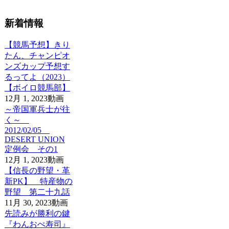
新着情報
【競馬予想】きり
たん、チャンピオ
ンズカップ予想す
るってよ（2023）
【ボイロ競馬部】
12月 1, 2023
動画
～帝国軍兵士が往
く～
2012/02/05
DESERT UNION
定例会 その1
12月 1, 2023
動画
【信長の野望・革
新PK】 特産物の
野望 第二十九話
11月 30, 2023
動画
先読みが勝利の鍵
『わんおぺ寿司』