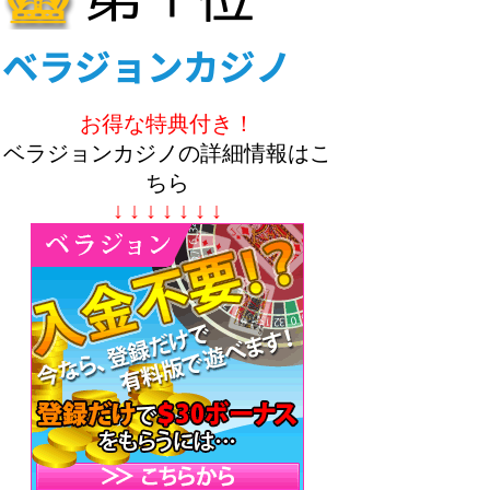
お得な特典付き！
ベラジョンカジノの詳細情報はこ
ちら
↓ ↓ ↓ ↓ ↓ ↓ ↓