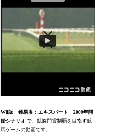
Wii版
難易度：エキスパート
2009年開
始シナリオ
で、凱旋門賞制覇を目指す競
馬ゲームの動画です。