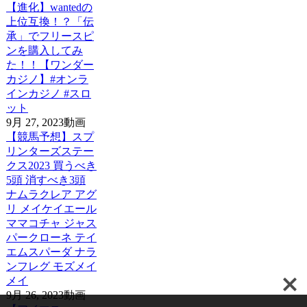
【進化】wantedの
上位互換！？「伝
承」でフリースピ
ンを購入してみ
た！！【ワンダー
カジノ】#オンラ
インカジノ #スロ
ット
9月 27, 2023
動画
【競馬予想】スプ
リンターズステー
クス2023 買うべき
5頭 消すべき3頭
ナムラクレア アグ
リ メイケイエール
ママコチャ ジャス
パークローネ テイ
エムスパーダ ナラ
ンフレグ モズメイ
メイ
9月 26, 2023
動画