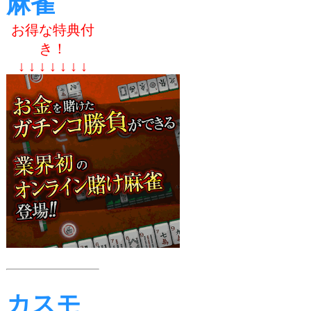
麻雀
お得な特典付
き！
↓ ↓ ↓ ↓ ↓ ↓ ↓
カスモ