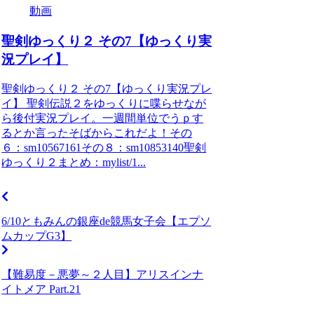
動画
聖剣ゆっくり２ その7【ゆっくり実
況プレイ】
聖剣ゆっくり２ その7【ゆっくり実況プレ
イ】 聖剣伝説２をゆっくりに喋らせなが
ら後付実況プレイ。一週間単位でうｐす
るとか言ったそばからこれだよ！その
６：sm10567161その８：sm10853140聖剣
ゆっくり２まとめ：mylist/1...
6/10ともみんの銀座de競馬女子会【エプソ
ムカップG3】
【難易度－悪夢～２人目】アリスインナ
イトメア Part.21