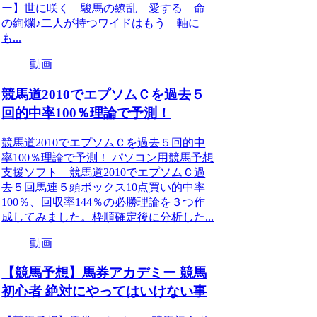
ー】世に咲く 駿馬の繚乱 愛する 命
の絢爛♪二人が持つワイドはもう 軸に
も...
動画
競馬道2010でエプソムＣを過去５
回的中率100％理論で予測！
競馬道2010でエプソムＣを過去５回的中
率100％理論で予測！ パソコン用競馬予想
支援ソフト 競馬道2010でエプソムＣ過
去５回馬連５頭ボックス10点買い的中率
100％、回収率144％の必勝理論を３つ作
成してみました。枠順確定後に分析した...
動画
【競馬予想】馬券アカデミー 競馬
初心者 絶対にやってはいけない事