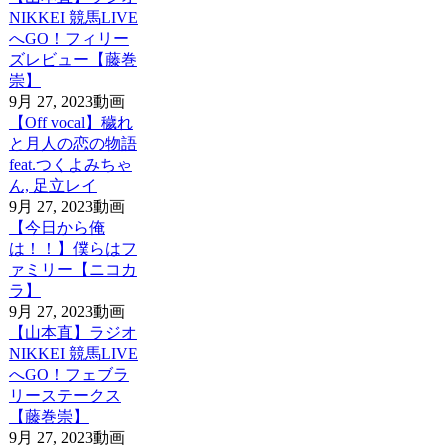
NIKKEI 競馬LIVE
へGO！フィリー
ズレビュー【藤巻
崇】
9月 27, 2023
動画
【Off vocal】穢れ
と月人の恋の物語
feat.つくよみちゃ
ん, 足立レイ
9月 27, 2023
動画
【今日から俺
は！！】僕らはフ
ァミリー【ニコカ
ラ】
9月 27, 2023
動画
【山本直】ラジオ
NIKKEI 競馬LIVE
へGO！フェブラ
リーステークス
【藤巻崇】
9月 27, 2023
動画