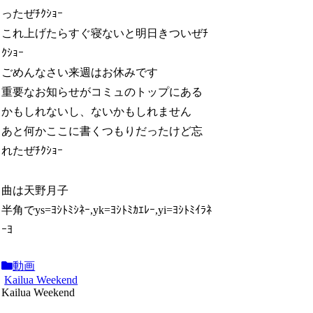
ったぜﾁｸｼｮｰ
これ上げたらすぐ寝ないと明日きついぜﾁ
ｸｼｮｰ
ごめんなさい来週はお休みです
重要なお知らせがコミュのトップにある
かもしれないし、ないかもしれません
あと何かここに書くつもりだったけど忘
れたぜﾁｸｼｮｰ
曲は天野月子
半角でys=ﾖｼﾄﾐｼﾈｰ,yk=ﾖｼﾄﾐｶｴﾚｰ,yi=ﾖｼﾄﾐｲﾗﾈ
ｰﾖ
動画
Kailua Weekend
Kailua Weekend