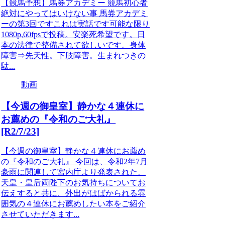
【競馬予想】馬券アカデミー 競馬初心者
絶対にやってはいけない事 馬券アカデミ
ーの第3回ですこれは実話です可能な限り
1080p,60fpsで投稿。安楽死希望です。日
本の法律で整備されて欲しいです。身体
障害⇒先天性。下肢障害。生まれつきの
駄...
動画
【今週の御皇室】静かな４連休に
お薦めの『令和のご大礼』
[R2/7/23]
【今週の御皇室】静かな４連休にお薦め
の『令和のご大礼』 今回は、令和2年7月
豪雨に関連して宮内庁より発表された、
天皇・皇后両陛下のお気持ちについてお
伝えすると共に、外出がはばかられる雰
囲気の４連休にお薦めしたい本をご紹介
させていただきます...