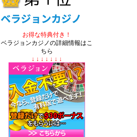
お得な特典付き！
ベラジョンカジノの詳細情報はこ
ちら
↓ ↓ ↓ ↓ ↓ ↓ ↓