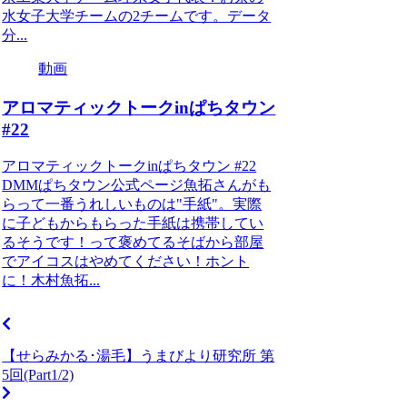
水女子大学チームの2チームです。データ
分...
動画
アロマティックトークinぱちタウン
#22
アロマティックトークinぱちタウン #22
DMMぱちタウン公式ページ魚拓さんがも
らって一番うれしいものは"手紙"。実際
に子どもからもらった手紙は携帯してい
るそうです！って褒めてるそばから部屋
でアイコスはやめてください！ホント
に！木村魚拓...
【せらみかる･湯毛】うまびより研究所 第
5回(Part1/2)