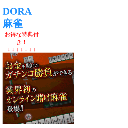
DORA
麻雀
お得な特典付
き！
↓ ↓ ↓ ↓ ↓ ↓ ↓