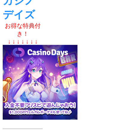
カジノ
デイズ
お得な特典付
き！
↓ ↓ ↓ ↓ ↓ ↓ ↓