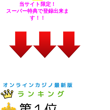
当サイト限定！
スーパー特典で登録出来ま
す！！