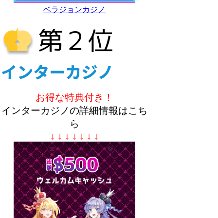
ベラジョンカジノ
お得な特典付き！
インターカジノの詳細情報はこち
ら
↓ ↓ ↓ ↓ ↓ ↓ ↓