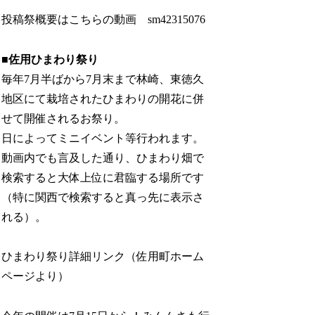
投稿祭概要はこちらの動画 sm42315076
■佐用ひまわり祭り
毎年7月半ばから7月末まで林崎、東徳久
地区にて栽培されたひまわりの開花に併
せて開催されるお祭り。
日によってミニイベント等行われます。
動画内でも言及した通り、ひまわり畑で
検索すると大体上位に君臨する場所です
（特に関西で検索すると真っ先に表示さ
れる）。
ひまわり祭り詳細リンク（佐用町ホーム
ページより）