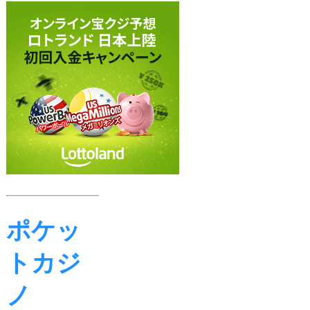
ポケッ
トカジ
ノ