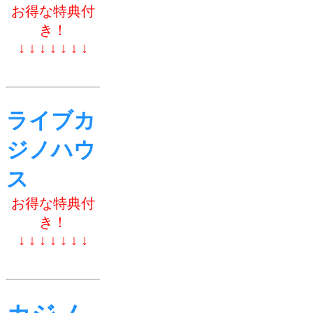
お得な特典付
き！
↓ ↓ ↓ ↓ ↓ ↓ ↓
ライブカ
ジノハウ
ス
お得な特典付
き！
↓ ↓ ↓ ↓ ↓ ↓ ↓