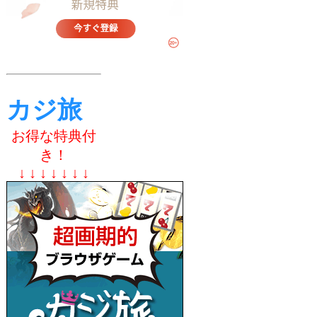
カジ旅
お得な特典付
き！
↓ ↓ ↓ ↓ ↓ ↓ ↓