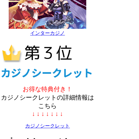
インターカジノ
お得な特典付き！
カジノシークレットの詳細情報は
こちら
↓ ↓ ↓ ↓ ↓ ↓ ↓
カジノシークレット