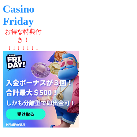
Casino
Friday
お得な特典付
き！
↓ ↓ ↓ ↓ ↓ ↓ ↓