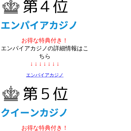
お得な特典付き！
エンパイアカジノの詳細情報はこ
ちら
↓ ↓ ↓ ↓ ↓ ↓ ↓
エンパイアカジノ
お得な特典付き！